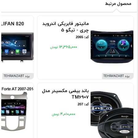
محصول مرتبط
مانیتور فابریکی اندروید
چری - تیگو 5
کد: 2065
۱۳٬۳۶۵٬۰۰۰
برند TEHRANZABT
برند TEHRANZABT
باند بیضی مکسیدر مدل
TM6907
کد: 207
۴٬۰۱۰٬۰۰۰