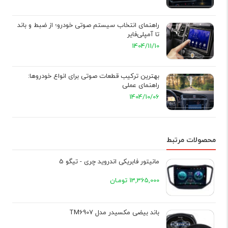
راهنمای انتخاب سیستم صوتی خودرو؛ از ضبط و باند
تا آمپلی‌فایر
1404/11/10
بهترین ترکیب قطعات صوتی برای انواع خودروها:
راهنمای عملی
1404/10/06
محصولات مرتبط
مانیتور فابریکی اندروید چری - تیگو 5
13,365,000 تومـان
باند بیضی مکسیدر مدل TM6907