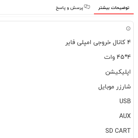
توضیحات بیشتر
پرسش و پاسخ
4 کانال خروجی امپلی فایر
4*45 وات
اپلیکیشن
شارزر موبایل
USB
AUX
SD CART