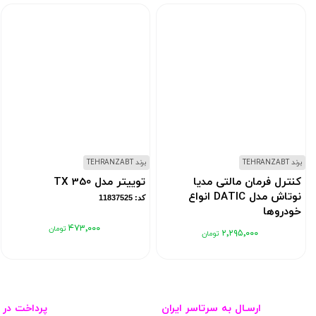
برند TEHRANZABT
برند TEHRANZABT
کنترل فرمان مالتی مدیا
توییتر مدل TX 350
نوتاش مدل DATIC انواع
کد: 11837525
خودروها
۴۷۳٬۰۰۰
کد: 11837608
۲٬۲۹۵٬۰۰۰
ارسـال به سرتاسر ایران
پرداخت در 