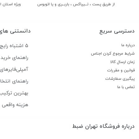
از طریق پست ، تــیپاکس ، باربــری و یا اتوبوس
ویژه استان ال
دسترسی سریع
دانستنی های
درباره ما
5 اشتباه رایج که سیستم صوتی ماشین شما را خراب می‌کند
شرایط مرجوع کردن اجناس
راهنمای خرید 
زمان ارسال کالا
آمپلی‌فایرهای
قوانین و مقررات
پیگیری سفارشات
راهنمای انتخا
تماس با ما
بهترین ترکیب 
هزینه واقعی ب
درباره فروشگاه تهران ضبط