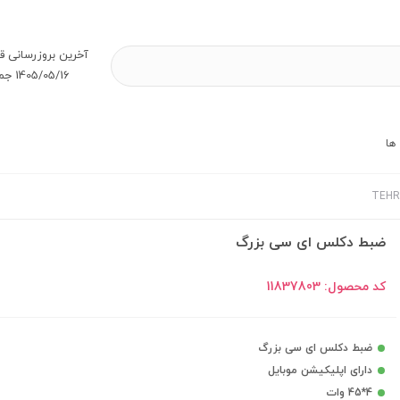
آخرین بروز‌رسانی ق
1405/05/16 جمعه
ها
ضبط دکلس ای سی بزرگ
کد محصول:
11837803
ضبط دکلس ای سی بزرگ
دارای اپلیکیشن موبایل
4*45 وات