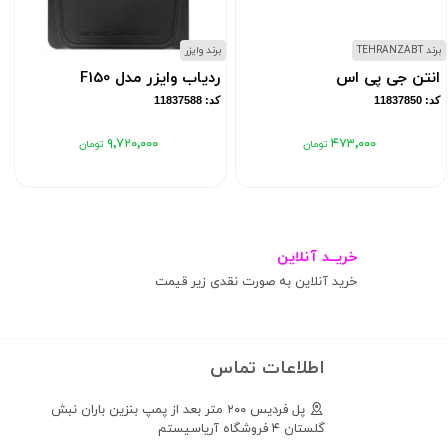
برند TEHRANZABT
برند وایزر
ب
انتن جی پی اس
ردیاب وایزر مدل F150
کد: 11837850
کد: 11837588
۹٬۷۲۰٬۰۰۰
۴۷۳٬۰۰۰
خریــد آنلاین
خرید آنلاین به صورت نقدی زیر قیمت
اطلاعات تماس
پل فردیس ۲۰۰ متر بعد از پمپ بنزین باران نبش
گلستان ۴ فروشگاه آریاسیستم