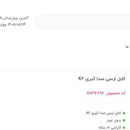
آخرین بروز‌رسانی ق
1405/05/14 چهارشنبه
ها
کابل ارسی صدا کبری K2
کد محصول:
11837898
کابل ارسی صدا کبری K2
بدون نویز
گارانتی 10 ساله