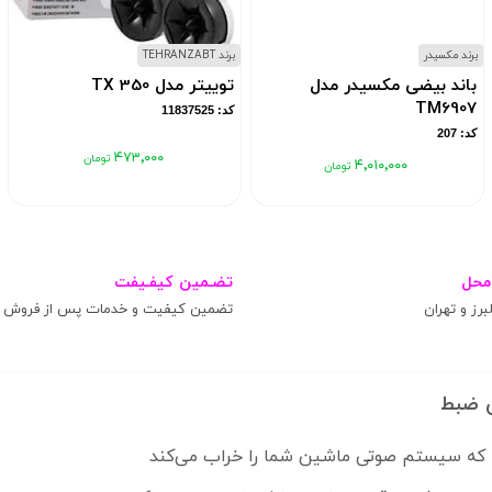
برند مکسیدر
برند TEHRANZABT
باند بیضی مکسیدر مدل
توییتر مدل TX 350
TM6907
کد: 11837525
کد: 207
۴۷۳٬۰۰۰
۴٬۰۱۰٬۰۰۰
محل
تضـمین کیفـیفت
برز و تهران
تضمین کیفیت و خدمات پس از فروش
 ضبط