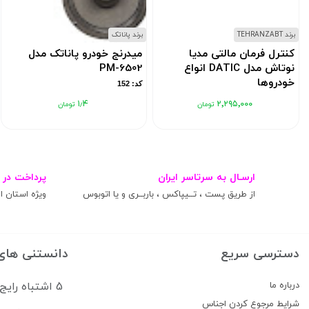
برند TEHRANZABT
برند پاناتک
کنترل فرمان مالتی مدیا
میدرنج خودرو پاناتک مدل
نوتاش مدل DATIC انواع
PM-6502
خودروها
کد: 152
کد: 11837608
۱٫۴
۲٬۲۹۵٬۰۰۰
ارسـال به سرتاسر ایران
پرداخت در 
از طریق پست ، تــیپاکس ، باربــری و یا اتوبوس
ویژه استان ال
دسترسی سریع
دانستنی های
درباره ما
5 اشتباه رایج که سیستم صوتی ماشین شما را خراب می‌کند
شرایط مرجوع کردن اجناس