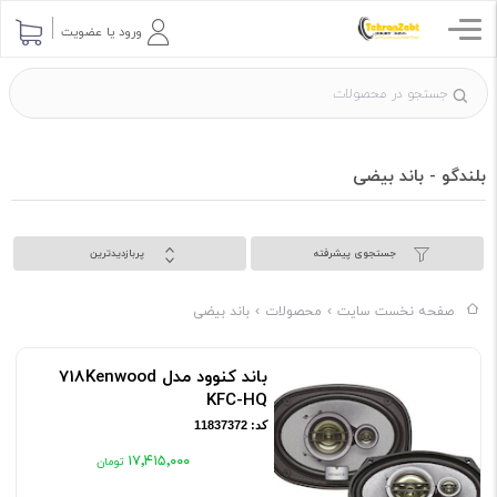
ورود یا عضویت
بلندگو - باند بیضی
جستجوی پیشرفته
پربازدیدترین
صفحه نخست سایت
محصولات
باند بیضی
باند کنوود مدل 718Kenwood
KFC-HQ
کد: 11837372
۱۷٬۴۱۵٬۰۰۰