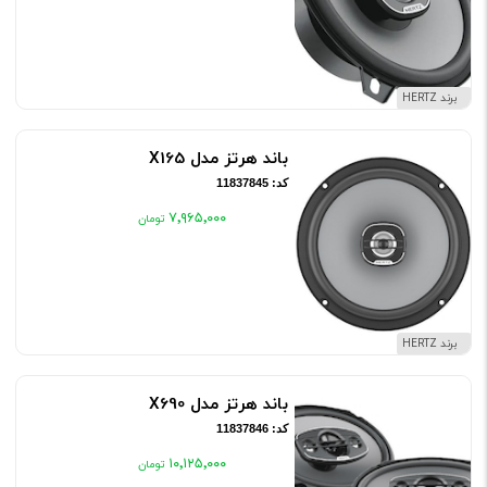
برند HERTZ
باند هرتز مدل X165
کد: 11837845
۷٬۹۶۵٬۰۰۰
برند HERTZ
باند هرتز مدل X690
کد: 11837846
۱۰٬۱۲۵٬۰۰۰