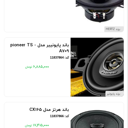
برند HERTZ
باند پایونییر مدل pioneer TS -
A709
کد: 11837864
۶٬۸۸۵٬۰۰۰
برند پایونیر
باند هرتز مدل CX165
کد: 11837866
۱۷٬۴۱۵٬۰۰۰