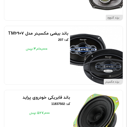
برند کنوود
باند بیضی مکسیدر مدل TM6907
کد: 207
۴٬۰۱۰٬۰۰۰
برند مکسیدر
باند فابریکی خودروی پراید
کد: 11837502
۵۶۷٬۰۰۰