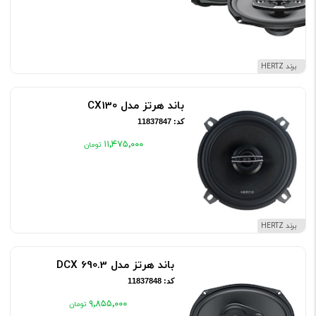
برند HERTZ
باند هرتز مدل CX130
کد: 11837847
۱۱٬۴۷۵٬۰۰۰
برند HERTZ
باند هرتز مدل DCX 690.3
کد: 11837848
۹٬۸۵۵٬۰۰۰