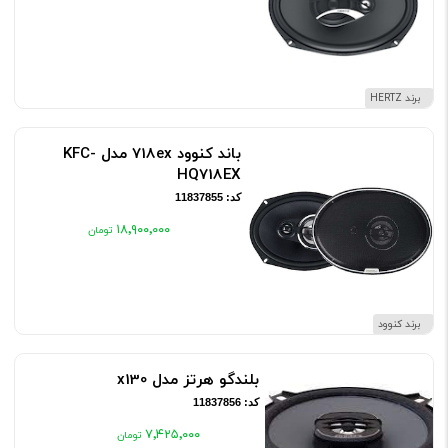
برند HERTZ
باند کنوود 718ex مدل KFC-
HQ718EX
کد: 11837855
۱۸٬۹۰۰٬۰۰۰
برند کنوود
بلندگو هرتز مدل x130
کد: 11837856
۷٬۴۲۵٬۰۰۰