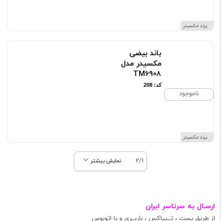
برند مکسیدر
باند بیضی
مکسیدر مدل
TM6908
کد: 208
ناموجود
برند مکسیدر
2/1
نمایش بیشتر
ارسـال به سرتاسر ایران
از طریق پست ، تــیپاکس ، باربــری و یا اتوبوس