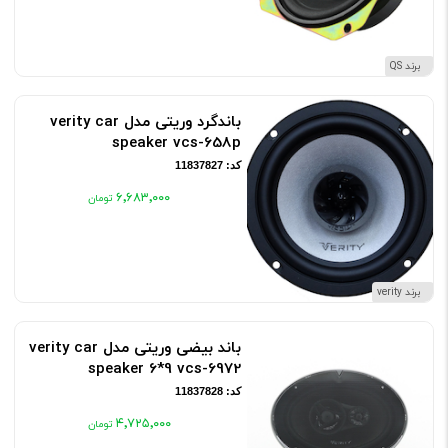
برند QS
باندگرد وریتی مدل verity car
speaker vcs-658p
کد: 11837827
۶٬۶۸۳٬۰۰۰
برند verity
باند بیضی وریتی مدل verity car
speaker 6*9 vcs-6972
کد: 11837828
۴٬۷۲۵٬۰۰۰