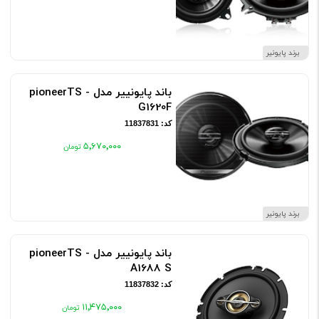
برند پایونیر
باند پایونییر مدل pioneerTS -
G1620F
کد: 11837831
۵٬۶۷۰٬۰۰۰
برند پایونیر
باند پایونییر مدل pioneerTS -
A1688 S
کد: 11837832
۱۱٬۴۷۵٬۰۰۰