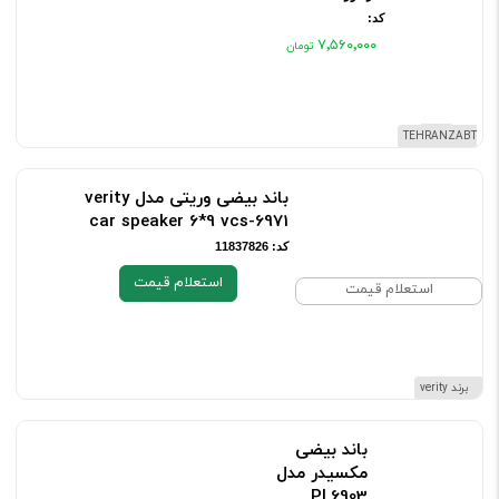
کد:
۷٬۵۶۰٬۰۰۰
برند TEHRANZABT
باند بیضی وریتی مدل verity
car speaker 6*9 vcs-6971
کد: 11837826
استعلام قیمت
استعلام قیمت
برند verity
باند بیضی
مکسیدر مدل
PL6903