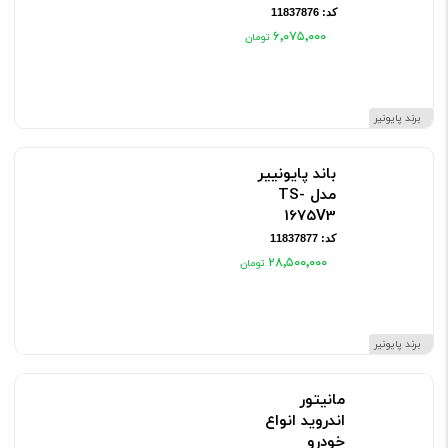
۶٬۰۷۵٬۰۰۰
برند پایونیر
باند پایونییر مدل TS-1675V3
کد: 11837877
۲۸٬۵۰۰٬۰۰۰
برند پایونیر
مانیتور
اندروید انواع
خودرو