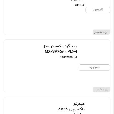
کد: 203
ناموجود
برند مکسیدر
باند گرد مکسیدر مدل
MX-SP6530 PL601
کد: 11837520
ناموجود
برند مکسیدر
میدرنج
ناکامیچی 8528