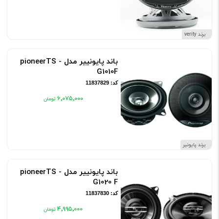
برند verity
باند پایونییر مدل pioneerTS -
G1010F
کد: 11837829
۶٬۰۷۵٬۰۰۰
برند پایونیر
باند پایونییر مدل pioneerTS -
G1020 F
کد: 11837830
۴٬۹۹۵٬۰۰۰