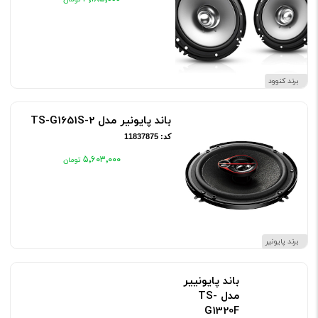
برند کنوود
باند پایونیر مدل TS-G1651S-2
کد: 11837875
۵٬۶۰۳٬۰۰۰
برند پایونیر
باند پایونییر مدل TS-G1320F
کد: 11837876