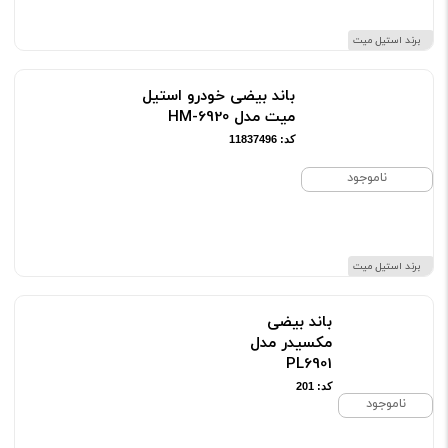
برند استیل میت
باند بیضی خودرو استیل
میت مدل HM-6920
کد: 11837496
ناموجود
برند استیل میت
باند بیضی
مکسیدر مدل
PL6901
کد: 201
ناموجود