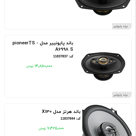
برند پایونیر
باند پایونییر مدل pioneerTS -
A6998 S
کد: 11837837
۱۴٬۸۵۰٬۰۰۰
برند پایونیر
باند هرتز مدل X130
کد: 11837844
۷٬۴۲۵٬۰۰۰