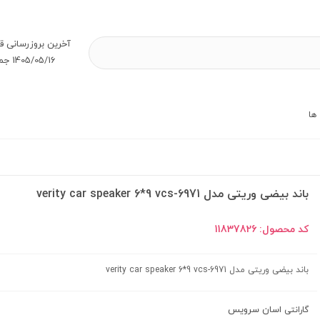
آخرین بروز‌رسانی ق
1405/05/16 جمعه
ها
باند بیضی وریتی مدل verity car speaker 6*9 vcs-6971
کد محصول:
11837826
باند بیضی وریتی مدل verity car speaker 6*9 vcs-6971
اسان سرویس
گارانتی