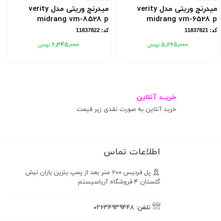
میدرنج وریتی مدل verity
میدرنج وریتی مدل verity
midrang vm-8528 p
midrang vm-6528 p
کد: 11837821
کد: 11837822
۶٬۳۴۵٬۰۰۰
۵٬۲۶۵٬۰۰۰
خریــد آنلاین
خرید آنلاین به صورت نقدی زیر قیمت
اطلاعات تماس
پل فردیس ۲۰۰ متر بعد از پمپ بنزین باران نبش
گلستان ۴ فروشگاه آریاسیستم
تلفن:
02634939448