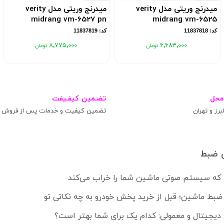
میدرنج وریتی مدل verity
میدرنج وریتی مدل verity
midrang vm-6527 pn
midrang vm-6525
کد: 11837818
کد: 11837819
۸٬۷۷۵٬۰۰۰
۶٬۶۸۳٬۰۰۰
محل
تضـمین کیفـیفت
برز و تهران
تضمین کیفیت و خدمات پس از فروش
 ضبط
ضبط ماشین؛ قبل از خرید پخش خودرو به چه نکاتی تو
 دیجیتال و معمولی: کدام یک برای شما بهتر است؟