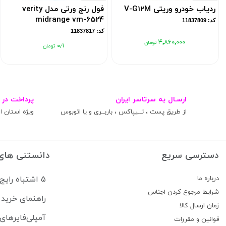
ردیاب خودرو وریتی V-G12M
فول رنج ورتی مدل verity
midrange vm-6524
کد: 11837809
کد: 11837817
۴٬۸۶۰٬۰۰۰
۰٫۱
ارسـال به سرتاسر ایران
پرداخت در 
از طریق پست ، تــیپاکس ، باربــری و یا اتوبوس
ویژه استان ال
دسترسی سریع
دانستنی های
درباره ما
5 اشتباه رایج که سیستم صوتی ماشین شما را خراب می‌کند
شرایط مرجوع کردن اجناس
راهنمای خرید 
زمان ارسال کالا
آمپلی‌فایرهای
قوانین و مقررات