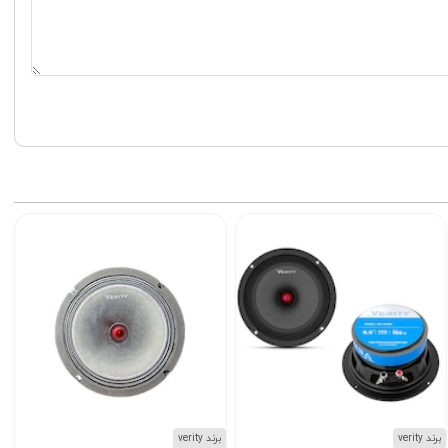
برند verity
برند verity
ب