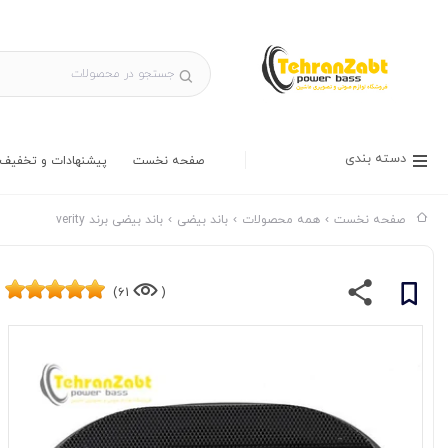
دسته بندی
صفحه نخست
پیشنهادات و تخفیف 
صفحه نخست
همه محصولات
باند بیضی
باند بیضی برند verity
61)
(