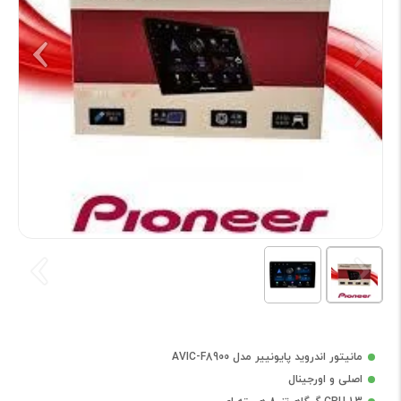
مانیتور اندروید پایونییر مدل AVIC-F8900
اصلی و اورجینال