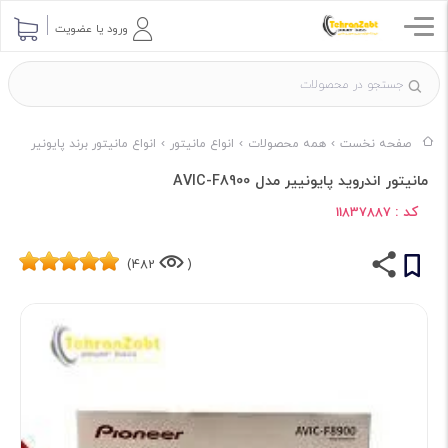
ورود یا عضویت
صفحه نخست
همه محصولات
انواع مانیتور
انواع مانیتور برند پایونیر
مانیتور اندروید پایونییر مدل AVIC-F8900
کد :
11837887
482)
(