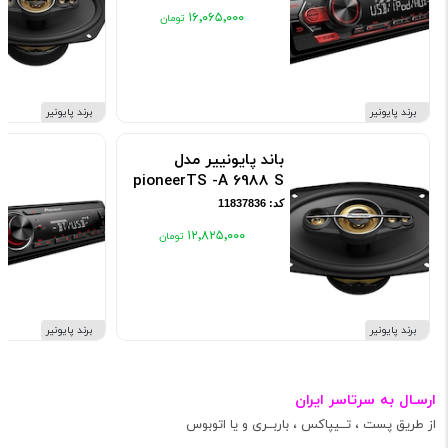
۱۶٬۰۶۵٬۰۰۰
برند پایونیر
برند پایونیر
باند پایونییر مدل
pioneerTS -A 6988 S
کد: 11837836
۱۲٬۸۲۵٬۰۰۰
برند پایونیر
برند پایونیر
ارسـال به سرتاسر ایران
از طریق پست ، تــیپاکس ، باربــری و یا اتوبوس