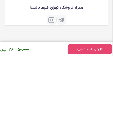
همراه فروشگاه تهران ضبط باشید!
28,350,000
افزودن به سبد خرید
درباره فروشگاه تهران ضبط
فروشگاه تهران ضبط فعالیت خود را درسال 1379 به طور تخصصی در زمینه
فروش لوازم صوتی و تصویری ماشین شروع کرد
[ادامه]