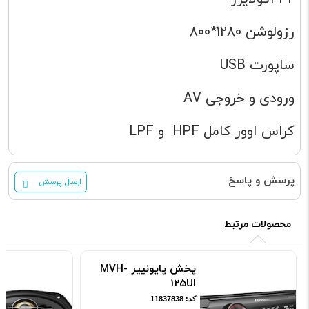
رزولوشن 1280*800
ساپورت USB
ورودی و خروجی AV
کراس اوور کامل HPF و LPF
پرسش و پاسخ
ارسال پرسش
محصولات مرتبط
پخش پایونییر MVH-
125UI
کد: 11837838