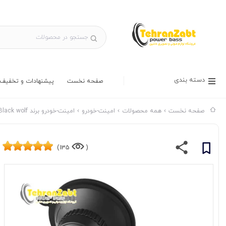
دسته بندی
صفحه نخست
پیشنهادات و تخفیف 
صفحه نخست
همه محصولات
امینت-خودرو
امینت-خودرو برند Black wolf
135)
(