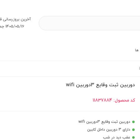
آخرین بروز‌رسانی ق
1405/05/16 جمعه
ها
دوربین ثبت وقایع 3دوربین wifi
کد محصول:
11837884
دوربین ثبت وقایع 3دوربین wifi
دارای 3 دوربین داخل کابین
عقب دید در شب