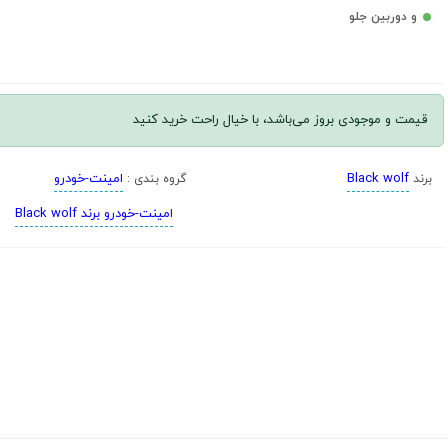
و دوربین جلو
قیمت و موجودی بروز می‌باشد، با خیال راحت خرید کنید
Black wolf
امینت-خودرو
برند
گروه بندی :
امینت-خودرو برند Black wolf