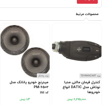
محصولات مرتبط
برند TEHRANZABT
برند پاناتک
کنترل فرمان مالتی مدیا
میدرنج خودرو پاناتک مدل
نوتاش مدل DATIC انواع
PM-6502
خودروها
کد: 152
کد: 11837608
۱٫۴
۲٬۲۹۵٬۰۰۰