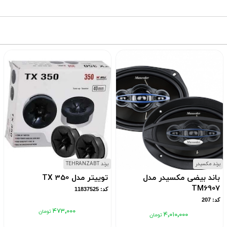
برند مکسیدر
برند TEHRANZABT
باند بیضی مکسیدر مدل
توییتر مدل TX 350
TM6907
کد: 11837525
کد: 207
۴۷۳٬۰۰۰
۴٬۰۱۰٬۰۰۰