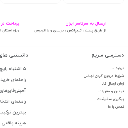
ارسـال به سرتاسر ایران
پرداخت در 
از طریق پست ، تــیپاکس ، باربــری و یا اتوبوس
ویژه استان ال
دسترسی سریع
دانستنی های
درباره ما
5 اشتباه رایج که سیستم صوتی ماشین شما را خراب می‌کند
شرایط مرجوع کردن اجناس
راهنمای خرید 
زمان ارسال کالا
آمپلی‌فایرهای
قوانین و مقررات
پیگیری سفارشات
راهنمای انتخا
تماس با ما
بهترین ترکیب 
هزینه واقعی ب