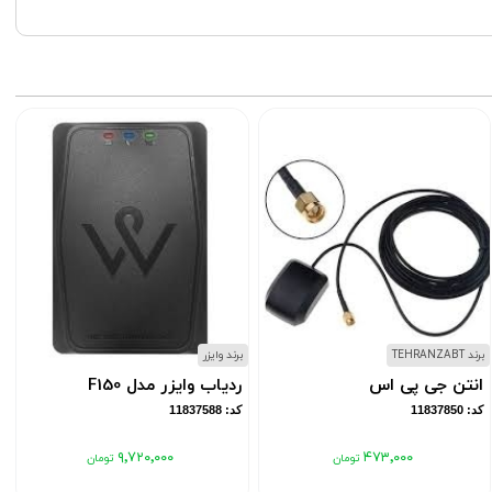
برند TEHRANZABT
برند وایزر
ب
انتن جی پی اس
ردیاب وایزر مدل F150
کد: 11837850
کد: 11837588
۹٬۷۲۰٬۰۰۰
۴۷۳٬۰۰۰