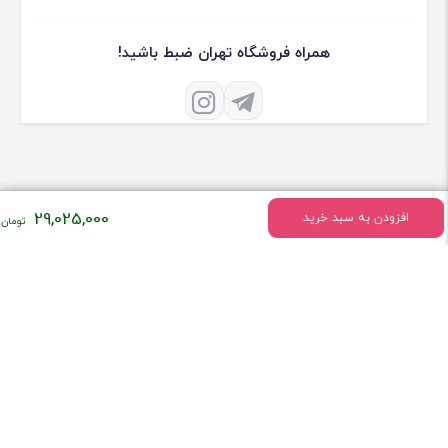
همراه فروشگاه تهران ضبط باشید!
29,025,000
افزودن به سبد خرید
درباره فروشگاه تهران ضبط
فروشگاه تهران ضبط فعالیت خود را درسال 1379 به طور تخصصی در زمینه
فروش لوازم صوتی و تصویری ماشین شروع کرد
[ادامه]