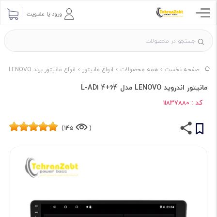
ورود یا عضویت
صفحه نخست
همه محصولات
انواع مانیتور
انواع مانیتور برند LENOVO
مانیتور اندروید LENOVO مدل L-AD1 4+64
کد :
11837880
145)
(