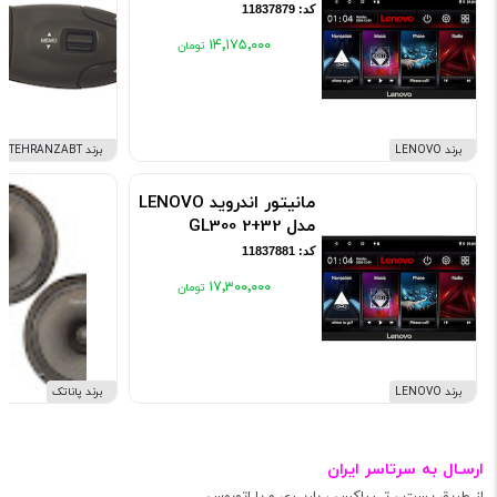
کد: 11837879
۱۴٬۱۷۵٬۰۰۰
برند LENOVO
برند TEHRANZABT
مانیتور اندروید LENOVO
مدل GL300 2+32
کد: 11837881
۱۷٬۳۰۰٬۰۰۰
برند LENOVO
برند پاناتک
ارسـال به سرتاسر ایران
از طریق پست ، تــیپاکس ، باربــری و یا اتوبوس