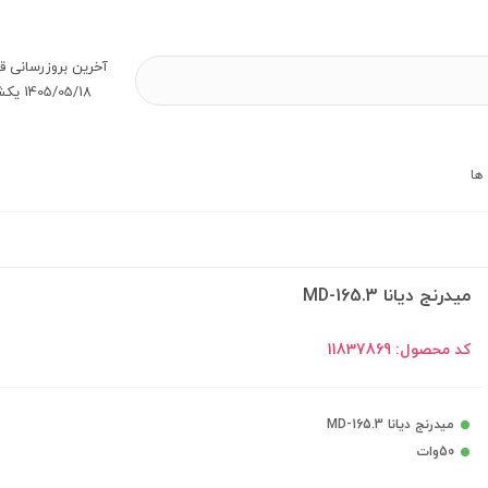
آخرین بروز‌رسانی ق
1405/05/18 یکشنبه
ها
میدرنج دیانا MD-165.3
کد محصول:
11837869
میدرنج دیانا MD-165.3
50وات