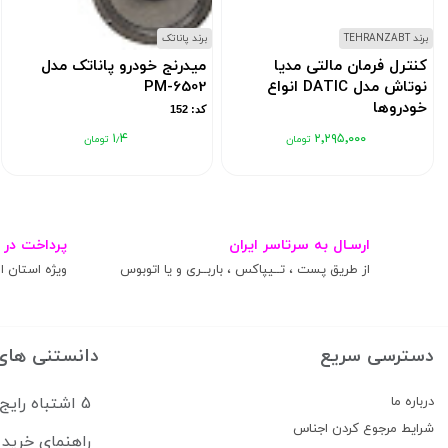
برند TEHRANZABT
برند پاناتک
کنترل فرمان مالتی مدیا
میدرنج خودرو پاناتک مدل
نوتاش مدل DATIC انواع
PM-6502
خودروها
کد: 152
کد: 11837608
۱٫۴
۲٬۲۹۵٬۰۰۰
ارسـال به سرتاسر ایران
پرداخت در 
از طریق پست ، تــیپاکس ، باربــری و یا اتوبوس
ویژه استان ال
دسترسی سریع
دانستنی های
درباره ما
5 اشتباه رایج که سیستم صوتی ماشین شما را خراب می‌کند
شرایط مرجوع کردن اجناس
راهنمای خرید 