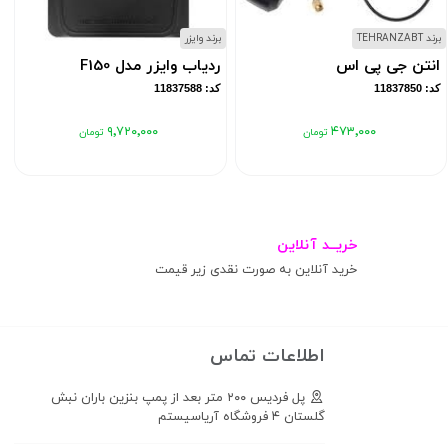
برند TEHRANZABT
برند وایزر
ب
انتن جی پی اس
ردیاب وایزر مدل F150
کد: 11837850
کد: 11837588
۹٬۷۲۰٬۰۰۰
۴۷۳٬۰۰۰
خریــد آنلاین
خرید آنلاین به صورت نقدی زیر قیمت
اطلاعات تماس
پل فردیس ۲۰۰ متر بعد از پمپ بنزین باران نبش
گلستان ۴ فروشگاه آریاسیستم