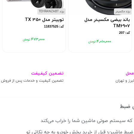
برند مکسیدر
برند TEHRANZABT
باند بیضی مکسیدر مدل
توییتر مدل TX 350
TM6907
کد: 11837525
کد: 207
۴۷۳٬۰۰۰
۴٬۰۱۰٬۰۰۰
محل
تضـمین کیفـیفت
برز و تهران
تضمین کیفیت و خدمات پس از فروش
 ضبط
ضبط ماشین؛ قبل از خرید پخش خودرو به چه نکاتی تو