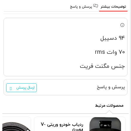
توضیحات بیشتر
پرسش و پاسخ
94 دسیبل
70 وات rms
جنس مگنت فریت
پرسش و پاسخ
ارسال پرسش
محصولات مرتبط
ردیاب خودرو وریتی V-
G12M