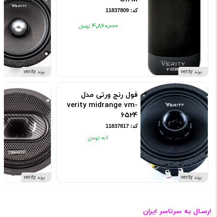
کد: 11837809
۴٬۸۶۰٬۰۰۰
برند verity
برند verity
فول رنج ورتی مدل
verity midrange vm-
6524
کد: 11837817
۰٫۱
برند verity
برند verity
ارسـال به سرتاسر ایران