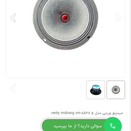
میدرنج وریتی مدل verity midrang vm-8528 p
سوالی دارید؟ از ما بپرسید