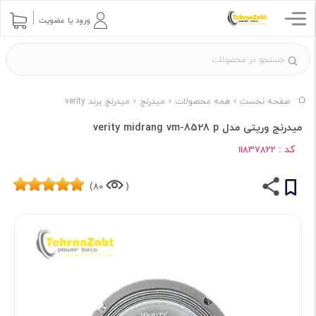
ورود یا عضویت
صفحه نخست
همه محصولات
میدرنج
میدرنج برند verity
میدرنج وریتی مدل verity midrang vm-8528 p
کد :
11837822
80)
(