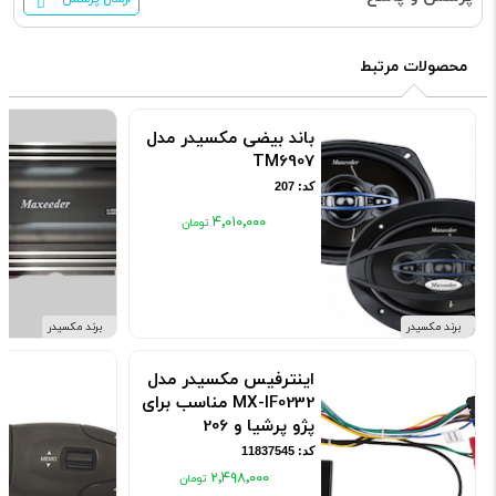
محصولات مرتبط
باند بیضی مکسیدر مدل
TM6907
کد: 207
۴٬۰۱۰٬۰۰۰
برند مکسیدر
برند مکسیدر
اینترفیس مکسیدر مدل
MX-IF0232 مناسب برای
پژو پرشیا و 206
کد: 11837545
۲٬۴۹۸٬۰۰۰