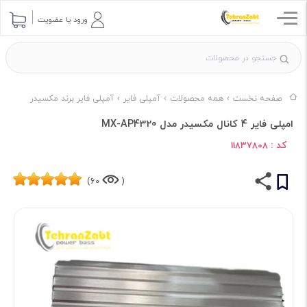
ورود یا عضویت
صفحه نخست
همه محصولات
آمپلی فایر
آمپلی فایر برند مکسیدر
امپلی فایر 4 کانال مکسیدر مدل MX-AP4320
کد :
11837808
60)
(