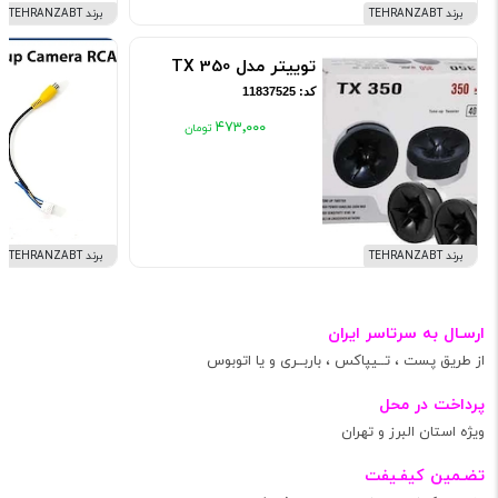
برند TEHRANZABT
برند TEHRANZABT
توییتر مدل TX 350
کد: 11837525
۴۷۳٬۰۰۰
برند TEHRANZABT
برند TEHRANZABT
ارسـال به سرتاسر ایران
از طریق پست ، تــیپاکس ، باربــری و یا اتوبوس
پرداخت در محل
ویژه استان البرز و تهران
تضـمین کیفـیفت