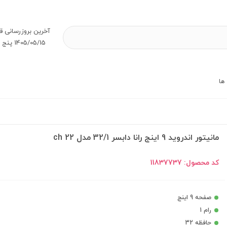
آخرین بروز‌رسانی ق
1405/05/15 پنج شنبه
ها
مانیتور اندروید 9 اینج رانا دابسر 32/1 مدل ch 22
کد محصول:
11837737
صفحه 9 اینج
رام 1
حافظه 32