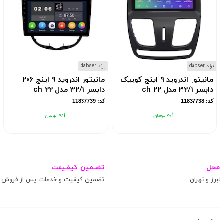
برند dabser
برند dabser
مانیتور اندروید 9 اینج کوییک
مانیتور اندروید 9 اینج 206
دابسر 32/1 مدل ch 22
دابسر 32/1 مدل ch 22
کد: 11837738
کد: 11837739
۰٫۱
۰٫۱
محل
تضـمین کیفـیفت
برز و تهران
تضمین کیفیت و خدمات پس از فروش