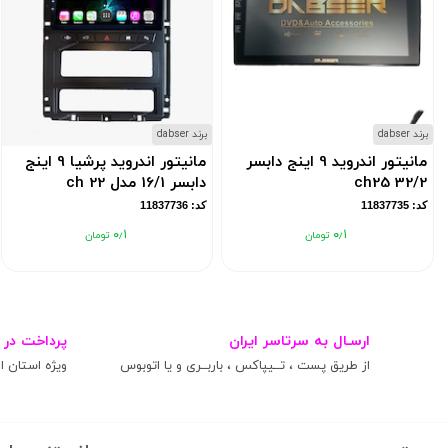
برند dabser
برند dabser
مانیتور اندروید 9 اینج دابسر
مانیتور اندروید پرشیا 9 اینج
32/2 ch25
دابسر 16/1 مدل ch 22
کد: 11837735
کد: 11837736
۰٫۱
۰٫۱
ارسـال به سرتاسر ایران
پرداخت در 
از طریق پست ، تــیپاکس ، باربــری و یا اتوبوس
ویژه استان ال