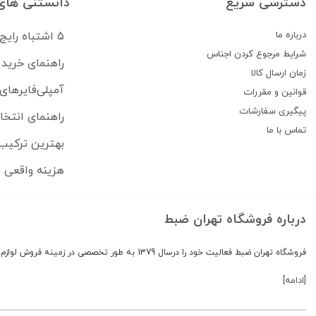
دسترسی سریع
دانستنی های
درباره ما
5 اشتباه رایج که سیستم صوتی ماشین شما را خراب می‌کند
شرایط مرجوع کردن اجناس
راهنمای خرید 
زمان ارسال کالا
آمپلی‌فایرهای
قوانین و مقررات
پیگیری سفارشات
راهنمای انتخا
تماس با ما
بهترین ترکیب 
هزینه واقعی ب
درباره فروشگاه تهران ضبط
فروشگاه تهران ضبط فعالیت خود را درسال 1379 به طور تخصصی در زمینه فروش لوازم صوتی و تصویری ماشین شروع کرد
[ادامه]