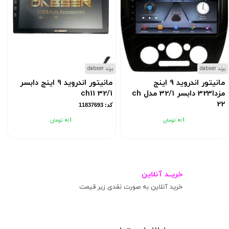
برند dabser
برند dabser
ب
مانیتور اندروید 9 اینج
مانیتور اندروید 9 اینج دابسر
مزدا323 دابسر 32/1 مدل ch
32/1 ch11
22
کد: 11837693
کد: 11837740
۰٫۱
۰٫۱
خریــد آنلاین
خرید آنلاین به صورت نقدی زیر قیمت