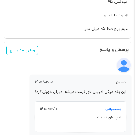
امپدانس: 4Ω
آهنربا: 20 اونس
سیم پیچ صدا: 25 میلی متر
پرسش و پاسخ
ارسال پرسش
حسین
1405/02/05
این باند میگن امپیلی خور نیست میشه امپیلی خورش کرد؟
پشتیبانی
1405/02/10
امپ خور نیست