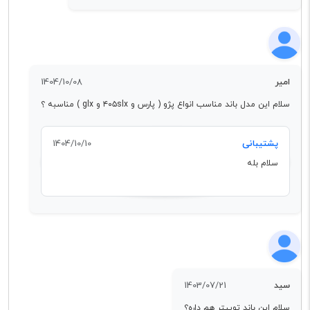
امیر
1404/10/08
سلام این مدل باند مناسب انواع پژو ( پارس و ۴۰۵slx و glx ) مناسبه ؟
پشتیبانی
1404/10/10
سلام بله
سید
1403/07/21
سلام این باند توییتر هم داره؟