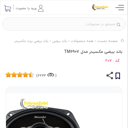
ورود یا عضویت
صفحه نخست
همه محصولات
باند بیضی
باند بیضی برند مکسیدر
باند بیضی مکسیدر مدل TM6907
کد :
207
2223)
(