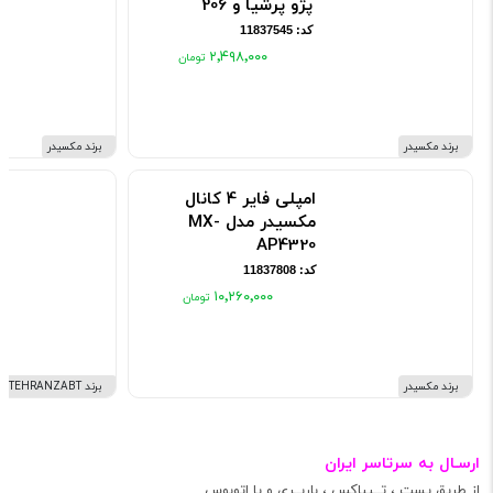
پژو پرشیا و 206
کد: 11837545
۲٬۴۹۸٬۰۰۰
برند مکسیدر
برند مکسیدر
امپلی فایر 4 کانال
مکسیدر مدل MX-
AP4320
کد: 11837808
۱۰٬۲۶۰٬۰۰۰
برند مکسیدر
برند TEHRANZABT
ارسـال به سرتاسر ایران
از طریق پست ، تــیپاکس ، باربــری و یا اتوبوس