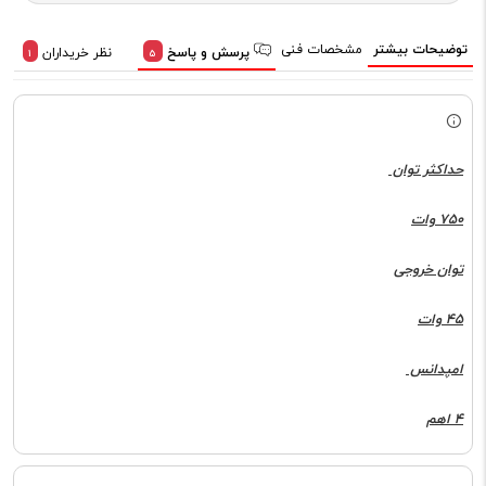
توضیحات بیشتر
مشخصات فنی
پرسش و پاسخ
نظر خریداران
1
5
حداکثر توان
750 وات
توان خروجی
45 وات
امپدانس
4 اهم