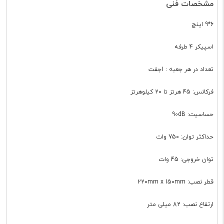
مشخصات فنی
6*9 اینچ
اسپیکر 4 طرفه
تعداد در هر جعبه : 1جفت
فرکانس: 45 هرتز تا 20 کیلوهرتز
حساسیت: 90dB
حداکثر توان: 750 وات
توان خروجی: 45 وات
قطر نصب: 220mm x 150mm
ارتفاع نصب: 82 میلی متر