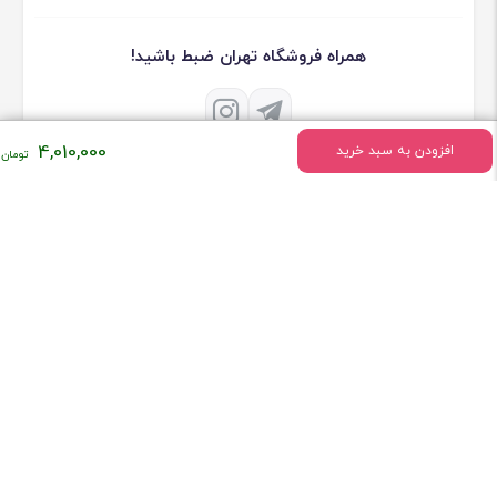
همراه فروشگاه تهران ضبط باشید!
4,010,000
افزودن به سبد خرید
درباره فروشگاه تهران ضبط
فروشگاه تهران ضبط فعالیت خود را درسال 1379 به طور تخصصی در زمینه
فروش لوازم صوتی و تصویری ماشین شروع کرد
[ادامه]