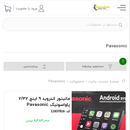
ورود یا عضویت
Pavasonic
1
جستجوی پیشرفته
پربازدیدترین
صفحه نخست سایت
محصولات
Pavasonic
مانیتور اندروید 9 اینج 2/32
پاواسونیک Pavasonic
کد: 11837816
۹٬۳۸۳٬۰۰۰