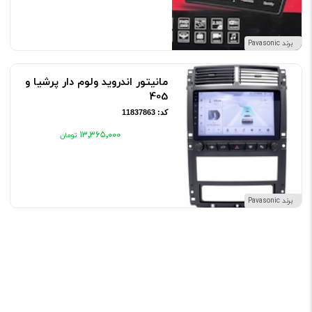
برند Pavasonic
مانیتور اندروید ولوم دار پرشیا و
405
کد: 11837863
۱۳٬۳۶۵٬۰۰۰
برند Pavasonic