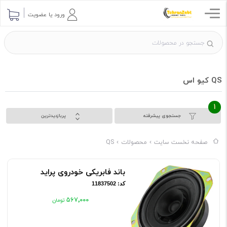
ورود یا عضویت
QS کیو اس
1
جستجوی پیشرفته
پربازدیدترین
صفحه نخست سایت
محصولات
QS
باند فابریکی خودروی پراید
کد: 11837502
۵۶۷٬۰۰۰