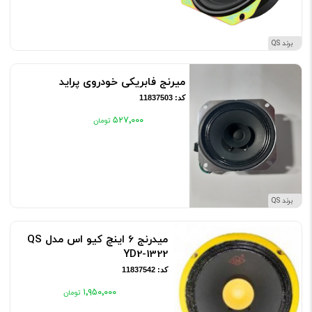
برند QS
میرنج فابریکی خودروی پراید
کد: 11837503
۵۲۷٬۰۰۰
برند QS
میدرنج 6 اینچ کیو اس مدل QS
YD2-1322
کد: 11837542
۱٬۹۵۰٬۰۰۰