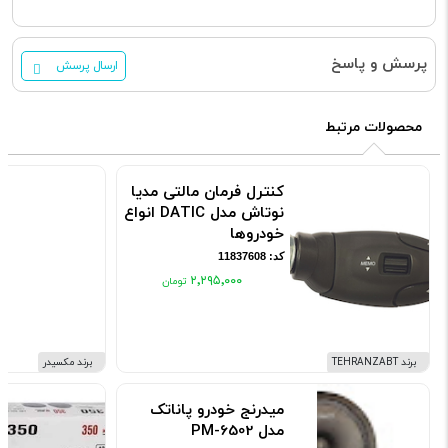
پرسش و پاسخ
ارسال پرسش
محصولات مرتبط
کنترل فرمان مالتی مدیا
نوتاش مدل DATIC انواع
خودروها
کد: 11837608
۲٬۲۹۵٬۰۰۰
برند TEHRANZABT
برند مکسیدر
میدرنج خودرو پاناتک
مدل PM-6502