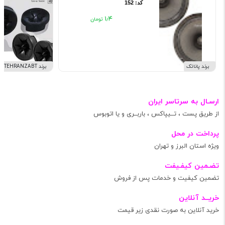
کد: 152
۱٫۴
برند پاناتک
برند TEHRANZABT
ارسـال به سرتاسر ایران
از طریق پست ، تــیپاکس ، باربــری و یا اتوبوس
پرداخت در محل
ویژه استان البرز و تهران
تضـمین کیفـیفت
تضمین کیفیت و خدمات پس از فروش
خریــد آنلاین
خرید آنلاین به صورت نقدی زیر قیمت