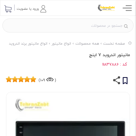
ورود یا عضویت
صفحه نخست
همه محصولات
انواع مانیتور
انواع مانیتور برند اندروید
مانیتور اندروید 7 اینج
کد :
11837886
109)
(