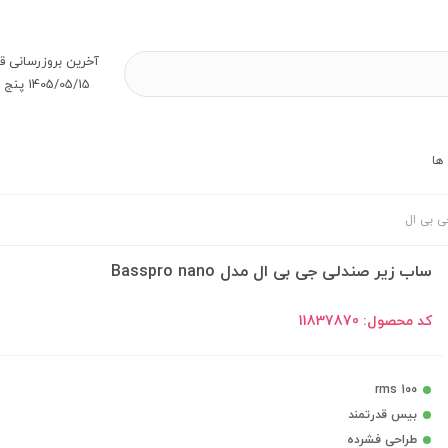
آخرین بروز‌رسانی ق
1405/05/15 پنج شنبه
ها
ی بی ال
ساب زیر صندلی جی بی ال مدل Basspro nano
کد محصول:
11837870
100 rms
بیس قدرتمند
طراحی فشرده