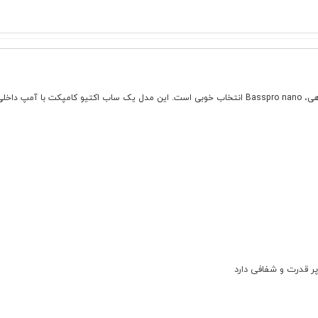
اگر به دنبال بیس عمیق و تمیز هستی ولی نمی خواهی فضای صندوق را از دست بدهی، Basspro nano انتخاب خوبی
ر قدرت و شفافی دارد