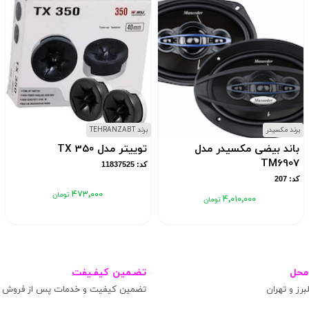
برند مکسیدر
برند TEHRANZABT
باند بیضی مکسیدر مدل
توییتر مدل TX 350
TM6907
کد: 11837525
کد: 207
۴۷۳٬۰۰۰
۴٬۰۱۰٬۰۰۰
محل
تضـمین کیفـیفت
برز و تهران
تضمین کیفیت و خدمات پس از فروش