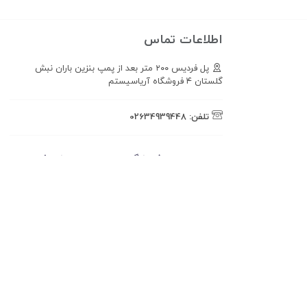
اطلاعات تماس
پل فردیس ۲۰۰ متر بعد از پمپ بنزین باران نبش
گلستان ۴ فروشگاه آریاسیستم
تلفن:
02634939448
همراه فروشگاه تهران ضبط باشید!