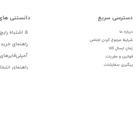
دسترسی سریع
دانستنی های
درباره ما
5 اشتباه رایج که سیستم صوتی ماشین شما را خراب می‌کند
شرایط مرجوع کردن اجناس
راهنمای خرید 
زمان ارسال کالا
آمپلی‌فایرهای
قوانین و مقررات
پیگیری سفارشات
راهنمای انتخا
تماس با ما
بهترین ترکیب 
هزینه واقعی ب
درباره فروشگاه تهران ضبط
فروشگاه تهران ضبط فعالیت خود را درسال 1379 به طور تخصصی در زمینه فروش لوازم صوتی و تصویری ماشین شروع کرد