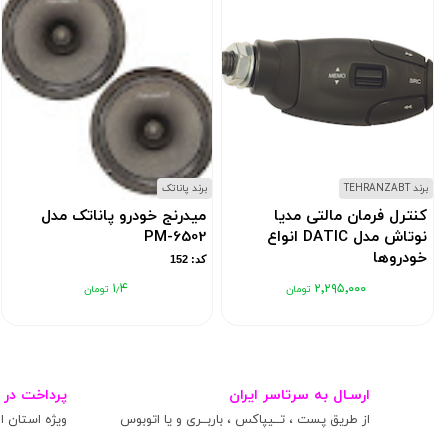
برند TEHRANZABT
برند پاناتک
کنترل فرمان مالتی مدیا
میدرنج خودرو پاناتک مدل
نوتاش مدل DATIC انواع
PM-6502
خودروها
کد: 152
کد: 11837608
۱٫۴
۲٬۲۹۵٬۰۰۰
ارسـال به سرتاسر ایران
پرداخت در 
از طریق پست ، تــیپاکس ، باربــری و یا اتوبوس
ویژه استان ال