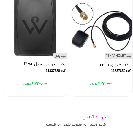
برند TEHRANZABT
برند وایزر
ب
انتن جی پی اس
ردیاب وایزر مدل F150
کد: 11837850
کد: 11837588
۹٬۷۲۰٬۰۰۰
۴۷۳٬۰۰۰
خریــد آنلاین
خرید آنلاین به صورت نقدی زیر قیمت