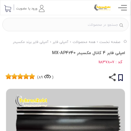
ورود یا عضویت
صفحه نخست
همه محصولات
آمپلی فایر
آمپلی فایر برند مکسیدر
امپلی فایر 4 کانال مکسیدر MX-AP4240
کد :
11837807
89)
(