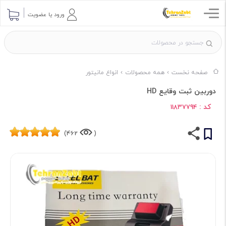
ورود یا عضویت
صفحه نخست
همه محصولات
انواع مانیتور
دوربین ثبت وقایع HD
کد :
11837794
462)
(