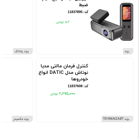
ضبط
کد: 11837895
۰٫۱
برند
برند پاناتک
کنترل فرمان مالتی مدیا
نوتاش مدل DATIC انواع
خودروها
کد: 11837608
۲٬۲۹۵٬۰۰۰
برند TEHRANZABT
برند مکسیدر