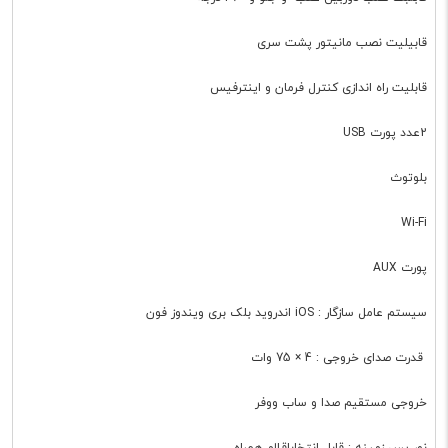
قابیلیت نصب مانیتور پشت سری
قابلیت راه اندازی کنترل فرمان و اینترفیس
2عدد پورت USB
بلوتوث
Wi-Fi
پورت AUX
سیستم عامل سازگار : iOS اندروید بلک بری ویندوز فون
قدرت صدای خروجی : 4 × 75 وات
خروجی مستقیم صدا و ساب ووفر
نور پس زمینه : قابل انتخاباقلام همراه