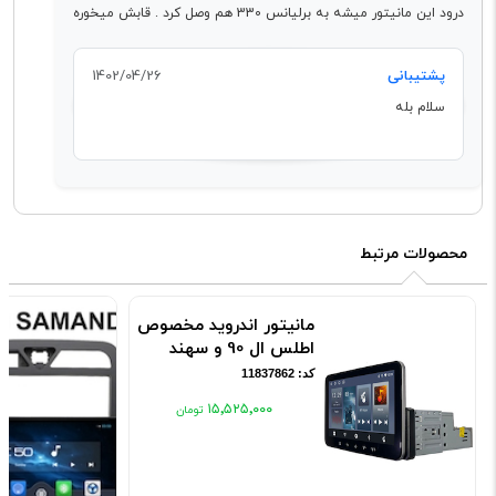
درود این مانیتور میشه به برلیانس 330 هم وصل کرد . قابش میخوره
پشتیبانی
1402/04/26
سلام بله
محصولات مرتبط
مانیتور اندروید مخصوص
اطلس ال 90 و سهند
کد: 11837862
۱۵٬۵۲۵٬۰۰۰