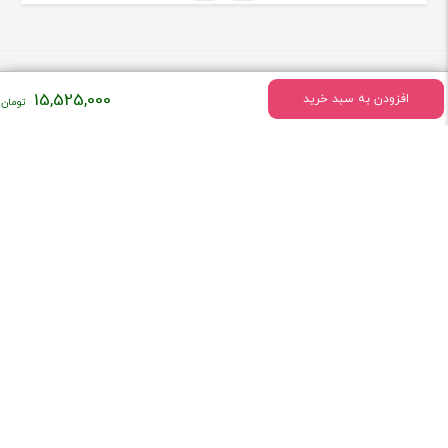
15,525,000
افزودن به سبد خرید
درباره فروشگاه تهران ضبط
فروشگاه تهران ضبط فعالیت خود را درسال 1379 به طور تخصصی در زمینه
فروش لوازم صوتی و تصویری ماشین شروع کرد
[ادامه]