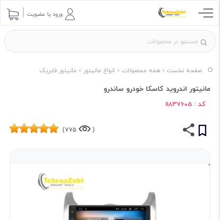
ورود یا عضویت
صفحه نخست
همه محصولات
انواع مانیتور
مانیتور فابریک
مانیتور اندروید کاسکا خودرو ساندرو
کد :
11837605
775)
(