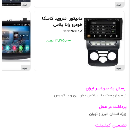
برند
برند
مانیتور اندروید کاسکا
خودرو رانا پلاس
کد: 11837606
۱۴٬۱۷۵٬۰۰۰
برند
برند
ارسـال به سرتاسر ایران
از طریق پست ، تــیپاکس ، باربــری و یا اتوبوس
پرداخت در محل
ویژه استان البرز و تهران
تضـمین کیفـیفت