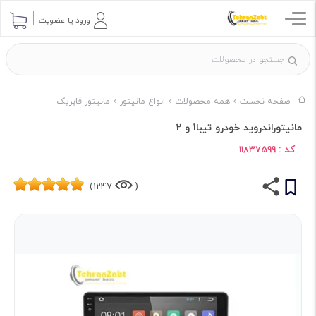
ورود یا عضویت
صفحه نخست
همه محصولات
انواع مانیتور
مانیتور فابریک
مانیتوراندروید خودرو تیبا1 و 2
کد :
11837599
1247)
(