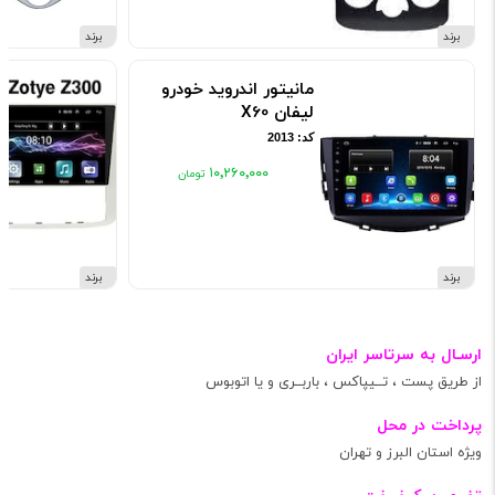
برند
برند
مانیتور اندروید خودرو
لیفان X60
کد: 2013
۱۰٬۲۶۰٬۰۰۰
برند
برند
ارسـال به سرتاسر ایران
از طریق پست ، تــیپاکس ، باربــری و یا اتوبوس
پرداخت در محل
ویژه استان البرز و تهران