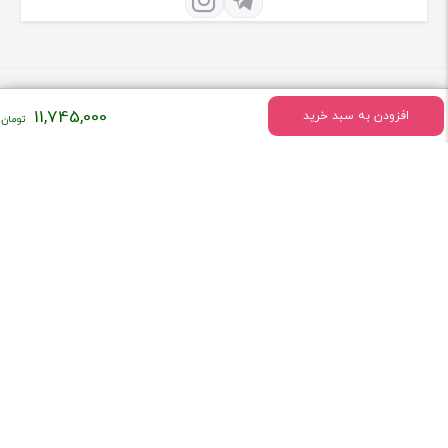
11,745,000
افزودن به سبد خرید
درباره فروشگاه تهران ضبط
فروشگاه تهران ضبط فعالیت خود را درسال 1379 به طور تخصصی در زمینه
فروش لوازم صوتی و تصویری ماشین شروع کرد
[ادامه]