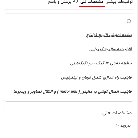
توضیحات بیشتر
مشخصات فنی
پرسش و پاسخ
صفحه نمایش 11اینچ فولتاچ
قابلیت اتصال به کن باس
حافظه داخلی 16 گیگ - رم 1گیگابایتی
قابلیت راه اندازی کنترل فرمان و اینترفیس
قابلیت اتصال گوشی به مانبتور ( mirror link ) و انتقال تصاویر و ویدیوها
مشخصات فنی
اندروید 10