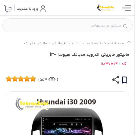
ورود یا عضویت
صفحه نخست
همه محصولات
انواع مانیتور
مانیتور فابریک
مانیتور فابریکی اندروید مدیاتک هیوندا i30
کد :
11837564
554)
(