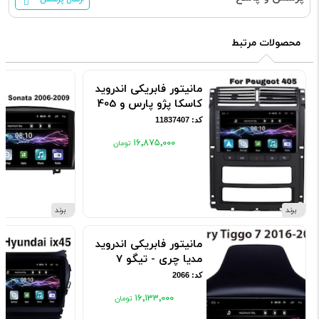
محصولات مرتبط
مانیتور فابریکی اندروید
کاسکا پژو پارس و 405
کد: 11837407
۱۶٬۸۷۵٬۰۰۰
برند
برند
مانیتور فابریکی اندروید
مدیا چری - تیگو 7
کد: 2066
۱۶٬۱۳۳٬۰۰۰