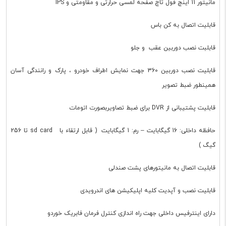
مانیتور 11 اینچ فول تاچ صفحه لمسی حرارتی و مقاومتی و IPS
قابلیت اتصال به کن باس
قابلبت نصب دوربین عقب و جلو
قابلیت نصب دوربین 360 جهت نمایش اطراف خودرو ، پارک و رانندگی آسان
همینطور ضبط تصویر
قابلیت پشتیبانی از DVR برای ضبط تصاویربصورت اتومات
حافظه داخلی: 16 گیگابایت – رم: 1 گیگابایت ( قابل ارتقاء با sd card تا 256
گیگ )
قابلیت اتصال به مانیتورهای پشت صندلی
قابلیت نصب و آپدیت کلیه اپلیکیشن های اندرویدی
دارای اینترفیس داخلی جهت راه اندازی کنترل فرمان فابریک خوردو