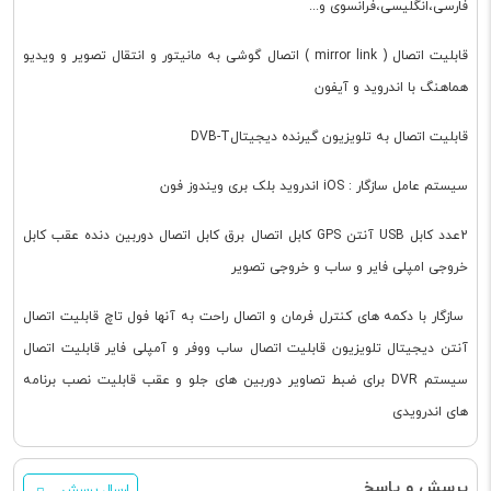
فارسی،انگلیسی،فرانسوی و...
قابلیت اتصال ( mirror link ) اتصال گوشی به مانیتور و انتقال تصویر و ویدیو
هماهنگ با اندروید و آیفون
قابلیت اتصال به تلویزیون گیرنده دیجیتالDVB-T
سیستم عامل سازگار : iOS اندروید بلک بری ویندوز فون
2عدد کابل USB آنتن GPS کابل اتصال برق کابل اتصال دوربین دنده عقب کابل
خروجی امپلی فایر و ساب و خروجی تصویر
سازگار با دکمه های کنترل فرمان و اتصال راحت به آنها فول تاچ قابلیت اتصال
آنتن دیجیتال تلویزیون قابلیت اتصال ساب ووفر و آمپلی فایر قابلیت اتصال
سیستم DVR برای ضبط تصاویر دوربین های جلو و عقب قابلیت نصب برنامه
های اندرویدی
پرسش و پاسخ
ارسال پرسش