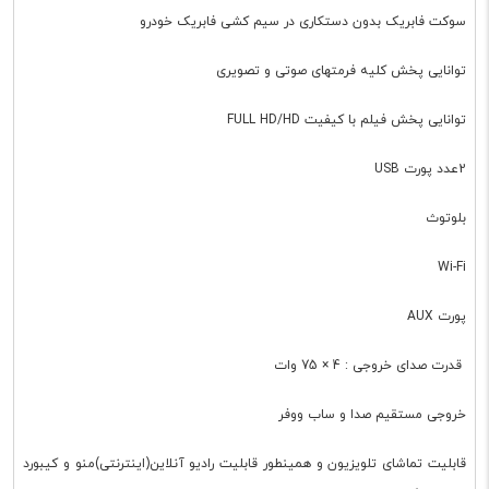
سوکت فابریک بدون دستکاری در سیم کشی فابریک خودرو
توانایی پخش کلیه فرمتهای صوتی و تصویری
توانایی پخش فیلم با کیفیت FULL HD/HD
2عدد پورت USB
بلوتوث
Wi-Fi
پورت AUX
قدرت صدای خروجی : 4 × 75 وات
خروجی مستقیم صدا و ساب ووفر
قابلیت تماشای تلویزیون و همینطور قابلیت رادیو آنلاین(اینترنتی)منو و کیبورد