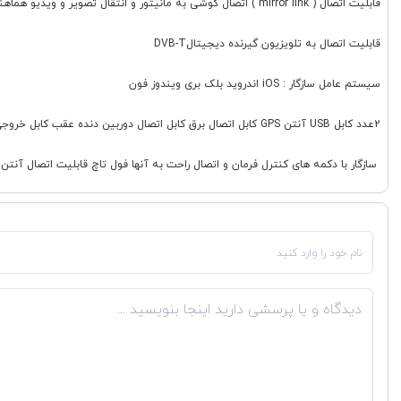
قابلیت اتصال ( mirror link ) اتصال گوشی به مانیتور و انتقال تصویر و ویدیو هماهنگ با اندروید و آیفون
قابلیت اتصال به تلویزیون گیرنده دیجیتالDVB-T
سیستم عامل سازگار : iOS اندروید بلک بری ویندوز فون
2عدد کابل USB آنتن GPS کابل اتصال برق کابل اتصال دوربین دنده عقب کابل خروجی امپلی فایر و ساب و خروجی تصویر
سازگار با دکمه های کنترل فرمان و اتصال راحت به آنها فول تاچ قابلیت اتصال آنتن دیجیتال تلویزیون قابلیت اتصال ساب 