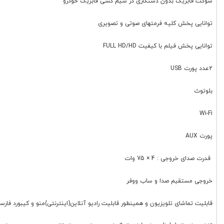
سوکت فابریک بدون دستکاری در سیم کشی فابریک خودرو
توانایی پخش کلیه فرمتهای صوتی و تصویری
توانایی پخش فیلم با کیفیت FULL HD/HD
2عدد پورت USB
بلوتوث
Wi-Fi
پورت AUX
قدرت صدای خروجی : 4 × 75 وات
خروجی مستقیم صدا و ساب ووفر
قابلیت تماشای تلویزیون و همینطور قابلیت رادیو آنلاین(اینترنتی)منو و کیبورد فارس