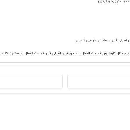
ووفر و آمپلی فایر قابلیت اتصال سیستم DVR برای ضبط تصاویر دوربین های جلو و عقب قابلیت نصب برنامه های اندروید