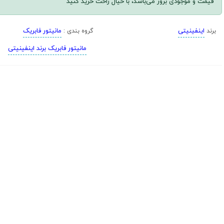
قیمت و موجودی بروز می‌باشد، با خیال راحت خرید کنید
اینفینیتی
مانیتور فابریک
برند
گروه بندی :
مانیتور فابریک برند اینفینیتی