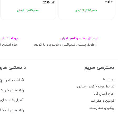
2012
کد: 2090
کد: 2085
۱۲٬۰۱۵٬۰۰۰
۱۴٬۱۷۵٬۰۰۰
ارسـال به سرتاسر ایران
پرداخت در 
از طریق پست ، تــیپاکس ، باربــری و یا اتوبوس
ویژه استان ال
دسترسی سریع
دانستنی های
درباره ما
5 اشتباه رایج که سیستم صوتی ماشین شما را خراب می‌کند
شرایط مرجوع کردن اجناس
راهنمای خرید 
زمان ارسال کالا
آمپلی‌فایرهای
قوانین و مقررات
پیگیری سفارشات
راهنمای انتخا
تماس با ما