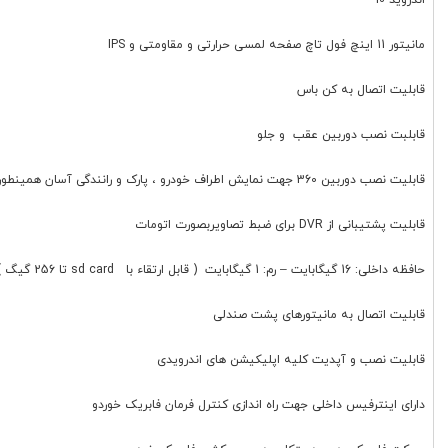
اندروید 10
مانیتور 11 اینچ فول تاچ صفحه لمسی حرارتی و مقاومتی و IPS
قابلیت اتصال به کن باس
قابلبت نصب دوربین عقب و جلو
قابلیت نصب دوربین 360 جهت نمایش اطراف خودرو ، پارک و رانندگی آسان همینطور ضبط تصویر
قابلیت پشتیبانی از DVR برای ضبط تصاویربصورت اتومات
حافظه داخلی: 16 گیگابایت – رم: 1 گیگابایت ( قابل ارتقاء با sd card تا 256 گیگ )
قابلیت اتصال به مانیتورهای پشت صندلی
قابلیت نصب و آپدیت کلیه اپلیکیشن های اندرویدی
دارای اینترفیس داخلی جهت راه اندازی کنترل فرمان فابریک خوردو