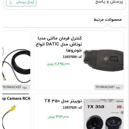
پرسش و پاسخ
ارسال پرسش
محصولات مرتبط
کنترل فرمان مالتی مدیا
نوتاش مدل DATIC انواع
خودروها
کد: 11837608
۲٬۲۹۵٬۰۰۰
برند TEHRANZABT
برند TEHRANZABT
توییتر مدل TX 350
کد: 11837525
۴۷۳٬۰۰۰