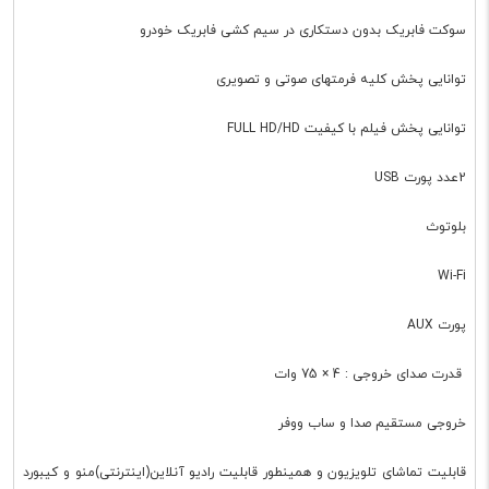
سوکت فابریک بدون دستکاری در سیم کشی فابریک خودرو
توانایی پخش کلیه فرمتهای صوتی و تصویری
توانایی پخش فیلم با کیفیت FULL HD/HD
2عدد پورت USB
بلوتوث
Wi-Fi
پورت AUX
قدرت صدای خروجی : 4 × 75 وات
خروجی مستقیم صدا و ساب ووفر
قابلیت تماشای تلویزیون و همینطور قابلیت رادیو آنلاین(اینترنتی)منو و کیبورد