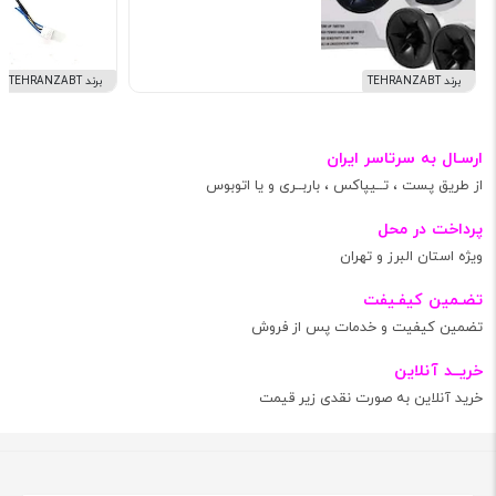
برند TEHRANZABT
برند TEHRANZABT
ارسـال به سرتاسر ایران
از طریق پست ، تــیپاکس ، باربــری و یا اتوبوس
پرداخت در محل
ویژه استان البرز و تهران
تضـمین کیفـیفت
تضمین کیفیت و خدمات پس از فروش
خریــد آنلاین
خرید آنلاین به صورت نقدی زیر قیمت