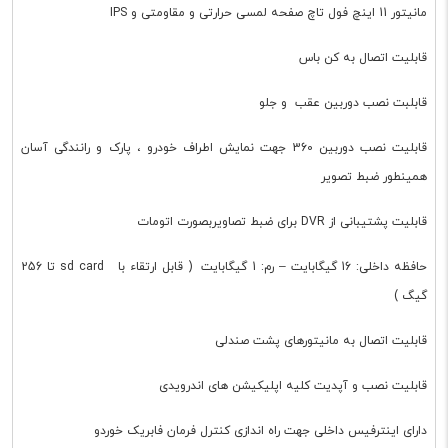
مانیتور 11 اینچ فول تاچ صفحه لمسی حرارتی و مقاومتی و IPS
قابلیت اتصال به کن باس
قابلبت نصب دوربین عقب و جلو
قابلیت نصب دوربین 360 جهت نمایش اطراف خودرو ، پارک و رانندگی آسان
همینطور ضبط تصویر
قابلیت پشتیبانی از DVR برای ضبط تصاویربصورت اتومات
حافظه داخلی: 16 گیگابایت – رم: 1 گیگابایت ( قابل ارتقاء با sd card تا 256
گیگ )
قابلیت اتصال به مانیتورهای پشت صندلی
قابلیت نصب و آپدیت کلیه اپلیکیشن های اندرویدی
دارای اینترفیس داخلی جهت راه اندازی کنترل فرمان فابریک خوردو