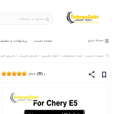
دسته بندی
صفحه نخست
پیشنهادات و تخفیف 
صفحه نخست
همه محصولات
انواع مانیتور
مانیتور فابریک
مانیتور فابریک برن
426)
(