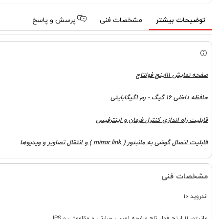
توضیحات بیشتر
مشخصات فنی
پرسش و پاسخ
صفحه نمایش 11اینچ فولتاچ
حافظه داخلی 16 گیگ - رم 1گیگابایتی
قابلیت راه اندازی کنترل فرمان و اینترفیس
قابلیت اتصال گوشی به مانبتور ( mirror link ) و انتقال تصاویر و ویدیوها
مشخصات فنی
اندروید 10
مانیتور 11 اینچ فول تاچ صفحه لمسی حرارتی و مقاومتی و IPS