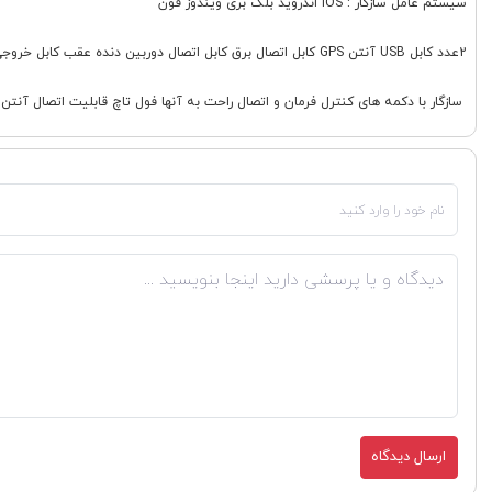
سیستم عامل سازگار : iOS اندروید بلک بری ویندوز فون
2عدد کابل USB آنتن GPS کابل اتصال برق کابل اتصال دوربین دنده عقب کابل خروجی امپلی فایر و ساب و خروجی تصویر
سازگار با دکمه های کنترل فرمان و اتصال راحت به آنها فول تاچ قابلیت اتصال آنتن دیجیتال تلویزیون قابلیت اتصال ساب 
ارسال دیدگاه