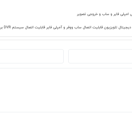
ووفر و آمپلی فایر قابلیت اتصال سیستم DVR برای ضبط تصاویر دوربین های جلو و عقب قابلیت نصب برنامه های اندرویدی