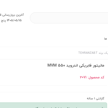
آخرین بروز‌رسانی ق
1405/05/15 پنج شنبه
ها
د TEHRANZABT
مانیتور فابریکی اندروید MVM 550
کد محصول:
2071
1 ساله
گارانتی