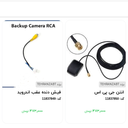
برند TEHRANZABT
برند TEHRANZABT
انتن جی پی اس
فیش دنده عقب اندروید
کد: 11837850
کد: 11837849
۴۷۳٬۰۰۰
۴۷۳٬۰۰۰