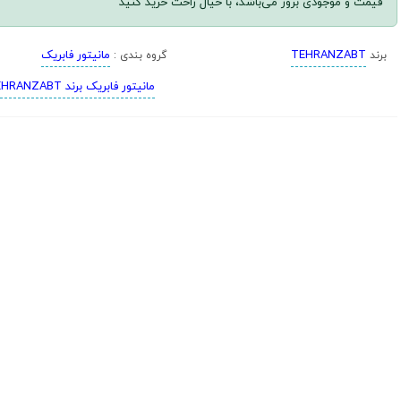
قیمت و موجودی بروز می‌باشد، با خیال راحت خرید کنید
TEHRANZABT
مانیتور فابریک
برند
گروه بندی :
مانیتور فابریک برند TEHRANZABT