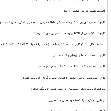
قابلبت نصب دوربین عقب و جلو
قابلیت نصب دوربین 360 جهت نمایش اطراف خودرو ، پارک و رانندگی آسان همینطور ضبط تصویر
قابلیت پشتیبانی از DVR برای ضبط تصاویربصورت اتومات
حافظه داخلی: 16 گیگابایت – رم: 1 گیگابایت ( قابل ارتقاء با sd card تا 256 گیگ )
قابلیت اتصال به مانیتورهای پشت صندلی
قابلیت نصب و آپدیت کلیه اپلیکیشن های اندرویدی
دارای اینترفیس داخلی جهت راه اندازی کنترل فرمان فابریک خوردو
سوکت فابریک بدون دستکاری در سیم کشی فابریک خودرو
توانایی پخش کلیه فرمتهای صوتی و تصویری