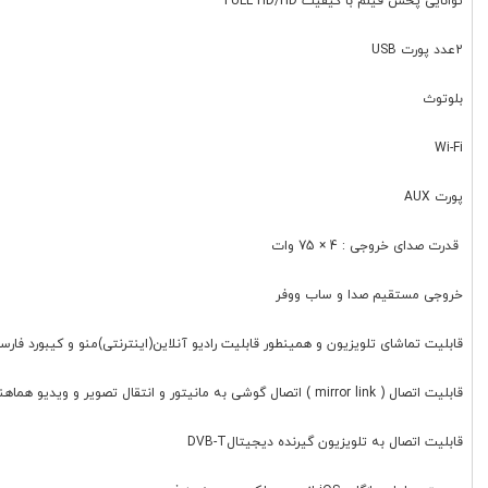
توانایی پخش فیلم با کیفیت FULL HD/HD
2عدد پورت USB
بلوتوث
Wi-Fi
پورت AUX
قدرت صدای خروجی : 4 × 75 وات
خروجی مستقیم صدا و ساب ووفر
قابلیت تماشای تلویزیون و همینطور قابلیت رادیو آنلاین(اینترنتی)منو و کیبورد فارس
قابلیت اتصال ( mirror link ) اتصال گوشی به مانیتور و انتقال تصویر و ویدیو هماهنگ با اندروید و آیفون
قابلیت اتصال به تلویزیون گیرنده دیجیتالDVB-T