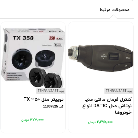
محصولات مرتبط
برند TEHRANZABT
برند TEHRANZABT
کنترل فرمان مالتی مدیا
توییتر مدل TX 350
نوتاش مدل DATIC انواع
کد: 11837525
خودروها
۴۷۳٬۰۰۰
کد: 11837608
۲٬۲۹۵٬۰۰۰