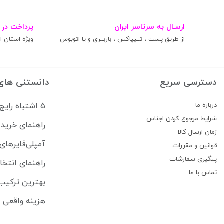
ارسـال به سرتاسر ایران
پرداخت در 
از طریق پست ، تــیپاکس ، باربــری و یا اتوبوس
ویژه استان ال
دسترسی سریع
دانستنی های
درباره ما
5 اشتباه رایج که سیستم صوتی ماشین شما را خراب می‌کند
شرایط مرجوع کردن اجناس
راهنمای خرید 
زمان ارسال کالا
آمپلی‌فایرهای
قوانین و مقررات
پیگیری سفارشات
راهنمای انتخا
تماس با ما
بهترین ترکیب 
هزینه واقعی ب