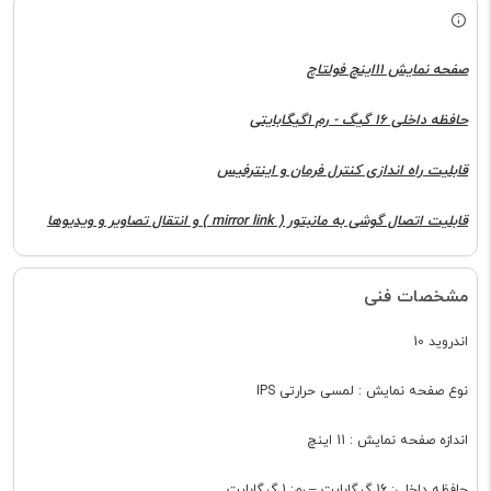
صفحه نمایش 11اینچ فولتاچ
حافظه داخلی 16 گیگ - رم 1گیگابایتی
قابلیت راه اندازی کنترل فرمان و اینترفیس
قابلیت اتصال گوشی به مانبتور ( mirror link ) و انتقال تصاویر و ویدیوها
مشخصات فنی
اندروید 10
نوع صفحه نمایش : لمسی حرارتی IPS
اندازه صفحه نمایش : 11 اینچ
حافظه داخلی: 16 گیگابایت – رم: 1 گیگابایت