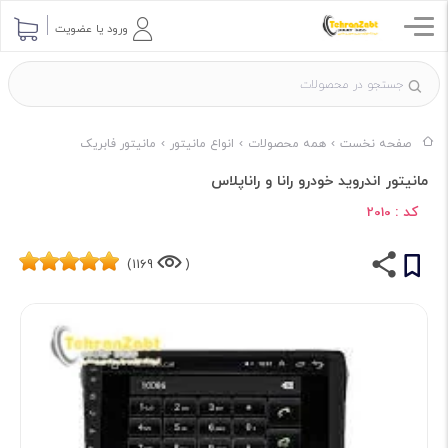
ورود یا عضویت
صفحه نخست
همه محصولات
انواع مانیتور
مانیتور فابریک
مانیتور اندروید خودرو رانا و راناپلاس
کد :
2010
1169)
(