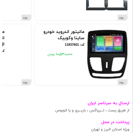
برند
برند
مانیتور اندروید خودرو
مان
ساینا وکوییک
اند
ال 0
کد: 11837601
کد: 837603
۱۰٬۵۳۰٬۰۰۰
۰۰
برند
برند
ارسـال به سرتاسر ایران
از طریق پست ، تــیپاکس ، باربــری و یا اتوبوس
پرداخت در محل
ویژه استان البرز و تهران