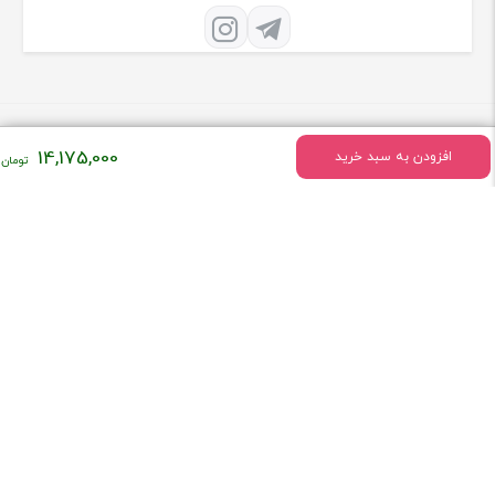
14,175,000
افزودن به سبد خرید
درباره فروشگاه تهران ضبط
فروشگاه تهران ضبط فعالیت خود را درسال 1379 به طور تخصصی در زمینه
فروش لوازم صوتی و تصویری ماشین شروع کرد
[ادامه]