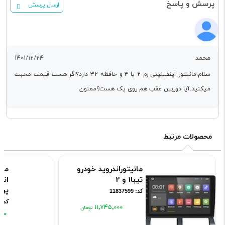
پرسش و پاسخ
ارسال پرسش
محمد
1401/12/24
سلام.مانیتور اینفینیتی رم ۲ یا ۴ و حافظه ۳۲ دارد؟اگر هست قیمت محبت
میکنید.آیا دوربین عقب هم روی پک هست؟ممنون
محصولات مرتبط
مانیتوراندروید خودرو
مان
تیبا1 و 2
اند
پرا
کد: 11837599
کد: 11837602
۱۱٬۷۴۵٬۰۰۰
۰۰۰