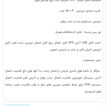
سیستم عامل سازگار : iOS اندروید بلک بری ویندوز فون
قدرت صدای خروجی : 4 × 75 وات
خروجی مستقیم صدا و ساب ووفر
نور پس زمینه : قابل انتخاباقلام همراه
2عدد کابل USB آنتن GPS کابل اتصال برق کابل اتصال دوربین دنده عقب کابل
خروجی امپلی فایر و ساب و خروجی تصویر
سایر مشخصات
سازگار با دکمه های کنترل فرمان و اتصال راحت به آنها فول تاچ قابلیت اتصال
آنتن دیجیتال تلویزیون قابلیت اتصال ساب ووفر و آمپلی فایر قابلیت اتصال
سیستم DVR برای ضبط تصاویر دوربین های جلو و عقب قابلیت نصب برنامه
های اندرویدی