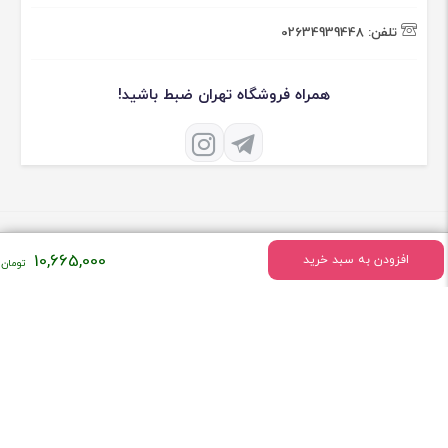
تلفن:
02634939448
همراه فروشگاه تهران ضبط باشید!
10,665,000
افزودن به سبد خرید
درباره فروشگاه تهران ضبط
فروشگاه تهران ضبط فعالیت خود را درسال 1379 به طور تخصصی در زمینه
فروش لوازم صوتی و تصویری ماشین شروع کرد
[ادامه]