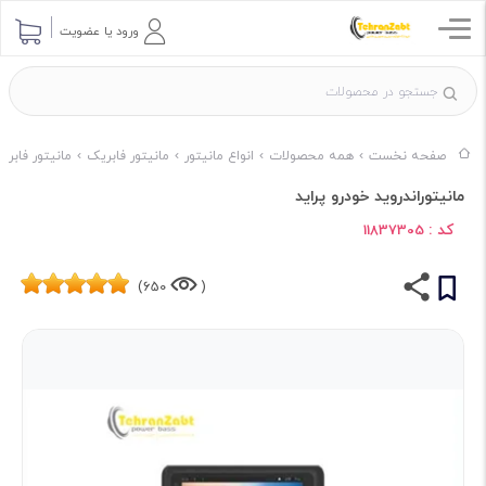
ورود یا عضویت
صفحه نخست
همه محصولات
انواع مانیتور
مانیتور فابریک
مانیتور فابریک برند 
مانیتوراندروید خودرو پراید
کد :
11837305
650)
(