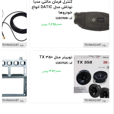
کنترل فرمان مالتی مدیا
نوتاش مدل DATIC انواع
خودروها
کد: 11837608
۲٬۲۹۵٬۰۰۰
برند TEHRANZABT
برند TEHRANZABT
توییتر مدل TX 350
کد: 11837525
۴۷۳٬۰۰۰
برند TEHRANZABT
برند TEHRANZABT