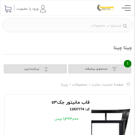
ورود یا عضویت
چیتا چیتا
1
جستجوی پیشرفته
پربازدیدترین
صفحه نخست سایت
محصولات
چیتا
قاب مانیتور جکs3
کد: 11837774
۱٬۳۲۳٬۰۰۰