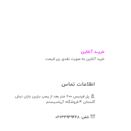
خریــد آنلاین
خرید آنلاین به صورت نقدی زیر قیمت
اطلاعات تماس
پل فردیس ۲۰۰ متر بعد از پمپ بنزین باران نبش
گلستان ۴ فروشگاه آریاسیستم
تلفن:
02634939448