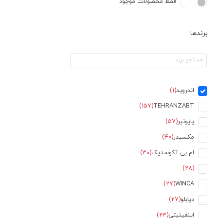
فقط محصولات موجود
برندها
اندروید
(1)
(157)
TEHRANZABT
پایونیر
(57)
مکسیدر
(40)
ام بی آکوستیک
(30)
(28)
(27)
WINCA
دیابلو
(27)
اینفینیتی
(23)