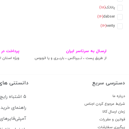
پاناتک
(18)
(16)
dabser
(16)
verity
سناتور
(14)
(13)
ارسـال به سرتاسر ایران
پرداخت در 
کنوود
(12)
از طریق پست ، تــیپاکس ، باربــری و یا اتوبوس
ویژه استان ال
(12)
فلای دی وای تی
(10)
(10)
nakamichi
دسترسی سریع
دانستنی های
(9)
HI.POWER
درباره ما
5 اشتباه رایج که سیستم صوتی ماشین شما را خراب می‌کند
(7)
HERTZ
شرایط مرجوع کردن اجناس
راهنمای خرید 
سونی
(6)
زمان ارسال کالا
LENOVO
(6)
آمپلی‌فایرهای
قوانین و مقررات
پیگیری سفارشات
بیس شوکر
(5)