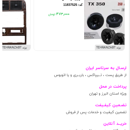
کد: 11837525
۴۷۳٬۰۰۰
برند TEHRANZABT
برند TEHRANZABT
ارسـال به سرتاسر ایران
از طریق پست ، تــیپاکس ، باربــری و یا اتوبوس
پرداخت در محل
ویژه استان البرز و تهران
تضـمین کیفـیفت
تضمین کیفیت و خدمات پس از فروش
خریــد آنلاین