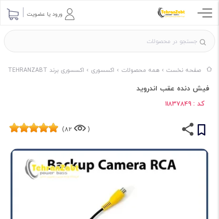
ورود یا عضویت
صفحه نخست
همه محصولات
اکسسوری
اکسسوری برند TEHRANZABT
فیش دنده عقب اندروید
کد :
11837849
82)
(