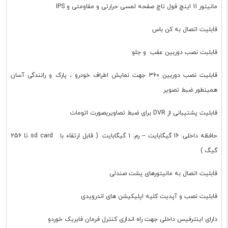
مانیتور 11 اینچ فول تاچ صفحه لمسی حرارتی و مقاومتی و IPS
قابلیت اتصال به کن باس
قابلبت نصب دوربین عقب و جلو
قابلیت نصب دوربین 360 جهت نمایش اطراف خودرو ، پارک و رانندگی آسان
همینطور ضبط تصویر
قابلیت پشتیبانی از DVR برای ضبط تصاویربصورت اتومات
حافظه داخلی: 16 گیگابایت – رم: 1 گیگابایت ( قابل ارتقاء با sd card تا 256
گیگ )
قابلیت اتصال به مانیتورهای پشت صندلی
قابلیت نصب و آپدیت کلیه اپلیکیشن های اندرویدی
دارای اینترفیس داخلی جهت راه اندازی کنترل فرمان فابریک خوردو