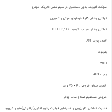
سوکت فابریک بدون دستکاری در سیم کشی فابریک خودرو
توانایی پخش کلیه فرمتهای صوتی و تصویری
توانایی پخش فیلم با کیفیت FULL HD/HD
2عدد پورت USB
بلوتوث
Wi-Fi
پورت AUX
قدرت صدای خروجی : 4 × 75 وات
خروجی مستقیم صدا و ساب ووفر
قابلیت تماشای تلویزیون و همینطور قابلیت رادیو آنلاین(اینترنتی)منو و کیبورد