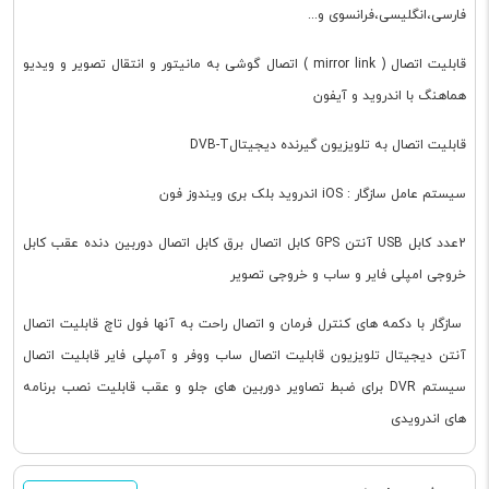
فارسی،انگلیسی،فرانسوی و...
قابلیت اتصال ( mirror link ) اتصال گوشی به مانیتور و انتقال تصویر و ویدیو
هماهنگ با اندروید و آیفون
قابلیت اتصال به تلویزیون گیرنده دیجیتالDVB-T
سیستم عامل سازگار : iOS اندروید بلک بری ویندوز فون
2عدد کابل USB آنتن GPS کابل اتصال برق کابل اتصال دوربین دنده عقب کابل
خروجی امپلی فایر و ساب و خروجی تصویر
سازگار با دکمه های کنترل فرمان و اتصال راحت به آنها فول تاچ قابلیت اتصال
آنتن دیجیتال تلویزیون قابلیت اتصال ساب ووفر و آمپلی فایر قابلیت اتصال
سیستم DVR برای ضبط تصاویر دوربین های جلو و عقب قابلیت نصب برنامه
های اندرویدی