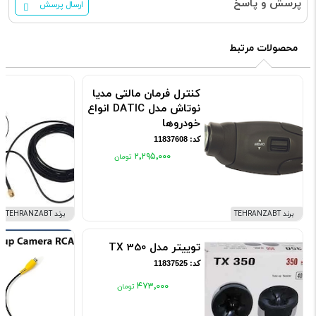
پرسش و پاسخ
ارسال پرسش
محصولات مرتبط
کنترل فرمان مالتی مدیا
نوتاش مدل DATIC انواع
خودروها
کد: 11837608
۲٬۲۹۵٬۰۰۰
برند TEHRANZABT
برند TEHRANZABT
توییتر مدل TX 350
کد: 11837525
۴۷۳٬۰۰۰