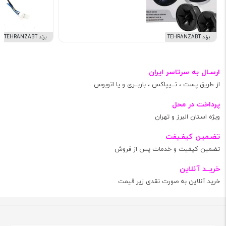
برند TEHRANZABT
برند TEHRANZABT
ارسـال به سرتاسر ایران
از طریق پست ، تــیپاکس ، باربــری و یا اتوبوس
پرداخت در محل
ویژه استان البرز و تهران
تضـمین کیفـیفت
تضمین کیفیت و خدمات پس از فروش
خریــد آنلاین
خرید آنلاین به صورت نقدی زیر قیمت