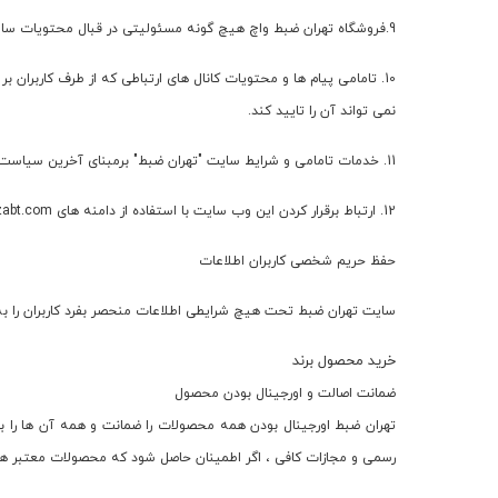
9.فروشگاه تهران ضبط واچ هیچ گونه مسئولیتی در قبال محتویات سایتهایی نیست که تبادل لینک با فعالیتهای تجاری آنها ، تبلیغات و… یا لینک در فروشگاه اینترنتی فرم شکل گرفتن ، پذیرش نیست.
10. تامامی پیام ها و محتویات کانال های ارتباطی که از طرف کاربران
نمی تواند آن را تایید کند.
11. خدمات تامامی و شرایط سایت "تهران ضبط" برمبنای آخرین سیاست های این پایگاه شکل گرفته و باعث احتمالی می شود که توسط همین وب سایت اطلاع رسانی شود.
12. ارتباط برقرار کردن این وب سایت با استفاده از دامنه های www.tehranzabt.com با استفاده از کاربران: (نشانی ، تلفن ، ایمیل و ...) می تواند باشد.
حفظ حریم شخصی کاربران اطلاعات
سایت تهران ضبط تحت هیچ شرایطی اطلاعات منحصر بفرد کاربران را به 
خرید محصول برند
ضمانت اصالت و اورجینال بودن محصول
تهران ضبط اورجینال بودن همه محصولات را ضمانت و همه آن ها را با
رسمی و مجازات كافی ، اگر اطمینان حاصل شود كه محصولات معتبر هستن