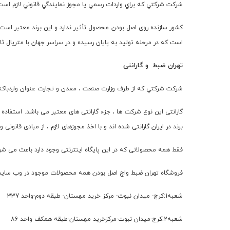
شركت شركتي كه براي واردات رسمي يا مجوز نمايندگي قانوني لازم است 
کشور سازنده روی اصل بودن محصول تأثیر ندارد و این برند معتبر است
است که در مرحله تولید به پایان رسیده و در سراسر جهان با متریال ث
تهران ضبط و گارانتی
شركت شركتي كه از طرف وزارت صنعت ، معدن و تجارت ﻋﻨﻮﺍﻥ ﻭﺍﺭﺩباكنند
گارانتی این نوع شرکت ها ، جزء گارانتی های معتبر می باشد. استفا
برند در ایران گارانتی شده اند و با اخذ مجوزهای لازم ، از مبادی قان
فقط همه محصولاتی که در این پایگاه اینترنتی وجود دارد باعث می شو
فروشگاه تهران ضبط واچ اصل بودن همه محصولات موجود در وب سایت
شعبه1:کرج- میدان نبوت- مرکز خرید مهستان- طبقه دوم-واحد 337
شعبه2:کرج-میدان نبوت-مرکزخرید مهستان-طبقه همکف واحد 86