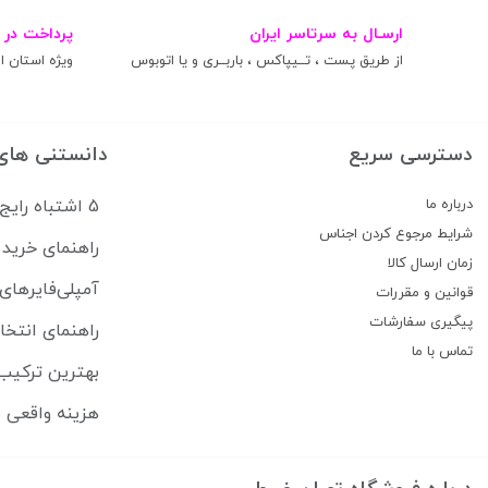
ارسـال به سرتاسر ایران
پرداخت در 
از طریق پست ، تــیپاکس ، باربــری و یا اتوبوس
ویژه استان ال
دسترسی سریع
دانستنی های
درباره ما
5 اشتباه رایج که سیستم صوتی ماشین شما را خراب می‌کند
شرایط مرجوع کردن اجناس
راهنمای خرید 
زمان ارسال کالا
آمپلی‌فایرهای
قوانین و مقررات
پیگیری سفارشات
راهنمای انتخا
تماس با ما
بهترین ترکیب 
هزینه واقعی ب