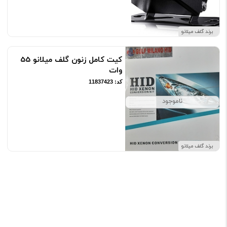
برند گلف میلانو
کیت کامل زنون گلف میلانو 55
وات
کد: 11837423
ناموجود
برند گلف میلانو