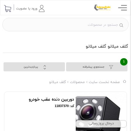
ورود یا عضویت
گلف میلانو گلف میلانو
1
جستجوی پیشرفته
پربازدیدترین
صفحه نخست سایت
محصولات
گلف میلانو
دوربین دنده عقب خودرو
کد: 11837370
درحال بروزرسانی