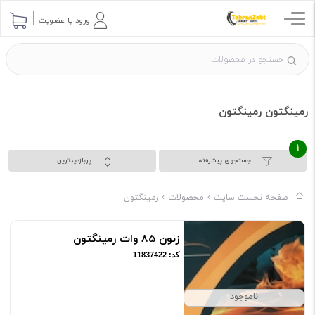
ورود یا عضویت
رمینگتون رمینگتون
1
جستجوی پیشرفته
پربازدیدترین
صفحه نخست سایت
محصولات
رمینگتون
زنون 85 وات رمینگتون
کد: 11837422
ناموجود