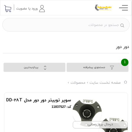
ورود یا عضویت
دور دور
1
جستجوی پیشرفته
پربازدیدترین
صفحه نخست سایت
محصولات
سوپر توییتر دور دور مدل DD-28T
کد: 11837527
درحال بروزرسانی